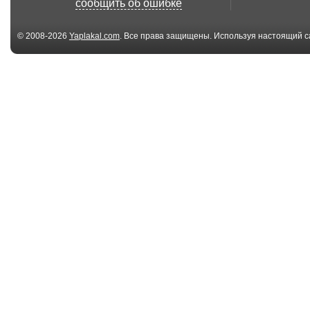
сообщить об ошибке
© 2008-2026
Yaplakal.com
. Все права защищены. Используя настоящий с
соглашения
.
04:07
Баллада о
Хороший тама
брошенном корабле
(новый ...
03:14
Future Russian
Джим Керри Б
Special Purpose Airc...
перцового
баллончика
04:09
True Russia ep.2 The
Доктор Прёбс
end of the bea...
Путин откажетс