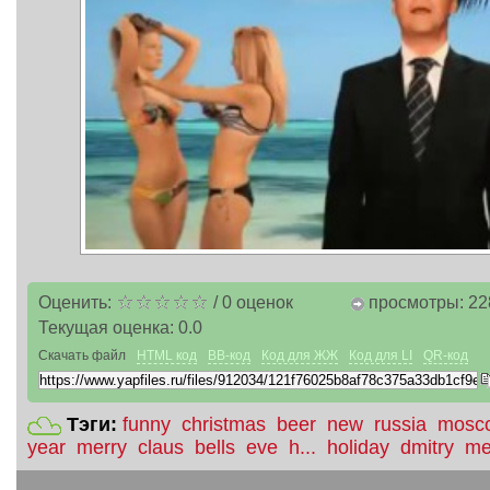
Оценить:
/
0
оценок
просмотры: 22
Текущая оценка:
0.0
Скачать файл
HTML код
BB-код
Код для ЖЖ
Код для LI
QR-код
Тэги:
funny
christmas
beer
new
russia
mosc
year
merry
claus
bells
eve
h...
holiday
dmitry
me