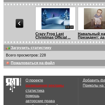
03:08
Crazy Frog Last
Навальный н
Christmas Official ...
Президент: да
нет...
Загрузить статистику
Всего просмотров: 228
00:14
Пожаловаться на файл
Кто круче
У них это топ-
новогодней п
О проекте
Добавить ф
размещение рекламы
Приколы на
статистика
00:47
помощь
Санта это Мама?
RoboBuilder 
авторские права
Dance Routine