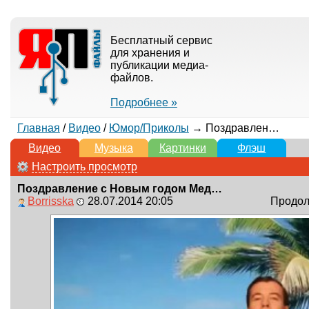
Бесплатный сервис
для хранения и
публикации медиа-
файлов.
Подробнее »
Главная
/
Видео
/
Юмор/Приколы
→ Поздравление с Новым годом Медведева 2012
Видео
Музыка
Картинки
Флэш
Настроить просмотр
Поздравление с Новым годом Медведева 2012
Borrisska
28.07.2014 20:05
Продолж