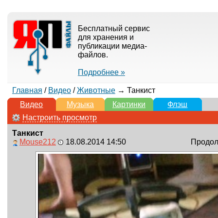
Бесплатный сервис
для хранения и
публикации медиа-
файлов.
Подробнее »
Главная
/
Видео
/
Животные
→ Танкист
Видео
Музыка
Картинки
Флэш
Настроить просмотр
Танкист
Mouse212
18.08.2014 14:50
Продолж