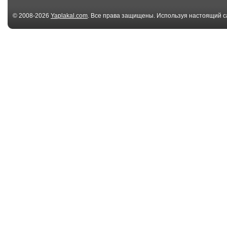
© 2008-2026
Yaplakal.com
. Все права защищены. Используя настоящий с
соглашения
.
01:10
Кот в танке
Кот в танке
00:14
That biker owes me
Scanned succe
dinner
00:16
648218065
73195383