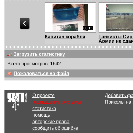
00:15
Капитан корабля
Танкисты Сир
Армии не сда
Загрузить статистику
Всего просмотров: 1642
01:25
Пожаловаться на файл
Кот в тазике
Любительниц
тёплых ванн
О проекте
Добавить ф
размещение рекламы
Приколы на
статистика
05:19
помощь
Интервью
Танкист вовр
авторские права
сирийского танкиста
покинул горя
сообщить об ошибке
россий...
тан...