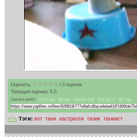
Оценить:
/
3
оценок
Текущая оценка:
5.0
Скачать файл
HTML код
BB-код
Код для ЖЖ
Код для LI
QR-код
Тэги:
кот
танк
кастрюля
тазик
танкист