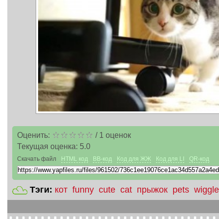
Оценить:
/
1
оценок
Текущая оценка:
5.0
Скачать файл
HTML код
BB-код
Код для ЖЖ
Код для LI
QR-код
Тэги:
кот
funny
cute
cat
прыжок
pets
wiggle