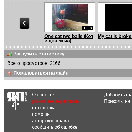
01:18
One cat two balls (Кот
My cat is brok
и два мяча)
Загрузить статистику
Всего просмотров: 2166
00:34
Пожаловаться на файл
Ну-ка, руку опустил!
Girl, Cat... an
(Девочка, ко...
О проекте
Добавить ф
размещение рекламы
Приколы на
статистика
00:40
помощь
Каждое утро -
VibroCat (Лю
авторские права
Хозяин, не уходи!
режим отжима
сообщить об ошибке