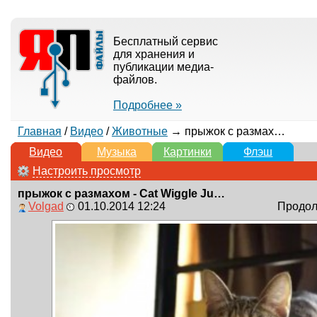
Бесплатный сервис
для хранения и
публикации медиа-
файлов.
Подробнее »
Главная
/
Видео
/
Животные
→ прыжок с размахом - Cat Wiggle Jump
Видео
Музыка
Картинки
Флэш
Настроить просмотр
прыжок с размахом - Cat Wiggle Jump
Volgad
01.10.2014 12:24
Продолж