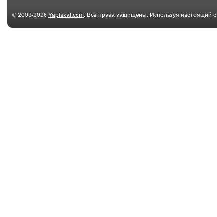
© 2008-2026
Yaplakal.com
. Все права защищены. Используя настоящий с
соглашения
.
00:28
Кот с открытым
Кот стесняется
ртом
00:23
Жадный Хомяк
Г-образный ко
00:15
кот «за ВДВ!» / +
Кот
версия в бере...