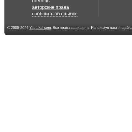
помощь
Подборка Аварий и
Подборка Ава
авторские права
ДТП #37 Car Crash...
ДТП #36 Car Cr
сообщить об ошибке
© 2008-2026
Yaplakal.com
. Все права защищены. Используя настоящий с
соглашения
.
03:14
Подборка Аварий и
Подборка Ава
ДТП #33 Car Crash...
ДТП #32 Car Cr
07:16
Железнодорожная
Вышел из ма
авария
на ходу 12.01.
эксперименты...
00:49
Свадьба дтп
Неадекват с 