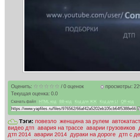
Оценить:
/
0
оценок
просмотры: 22
Текущая оценка:
0.0
Скачать файл
HTML код
BB-код
Код для ЖЖ
Код для LI
QR-код
Тэги:
повезло
женщина за рулем
автокатас
видео дтп
авария на трассе
аварии грузовиков
дтп 2014
аварии 2014
дураки на дороге
дтп с д