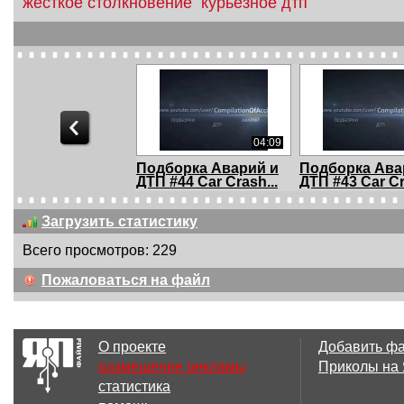
жесткое столкновение
курьезное дтп
04:09
Подборка Аварий и
Подборка Ава
ДТП #44 Car Crash...
ДТП #43 Car Cr
Загрузить статистику
Всего просмотров: 229
02:47
Пожаловаться на файл
Подборка Аварий и
Подборка Ава
ДТП #41 Car Crash...
ДТП #40 Car Cr
О проекте
Добавить ф
размещение рекламы
Приколы на
статистика
03:16