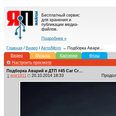
Бесплатный сервис
для хранения и
публикации медиа-
файлов.
Подробнее »
Главная
/
Видео
/
Авто/Мото
→ Подборка Аварий и ДТП #45 Car Crash Compilation
Видео
Музыка
Картинки
Флэш
Настроить просмотр
Подборка Аварий и ДТП #45 Car Crash Compilation
one1911
20.10.2014 18:33
Продолж