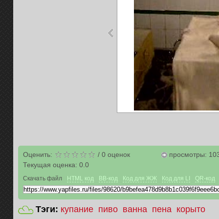
Оценить:
/
0
оценок
просмотры: 10
Текущая оценка:
0.0
Скачать файл
HTML код
BB-код
Код для ЖЖ
Код для LI
QR-код
Тэги:
купание
пиво
ванна
пена
корыто