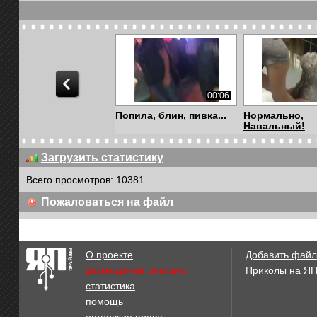
00:06
Попила, блин, пивка...
Нормально,
Навальный!
Загрузить статистику
Всего просмотров: 10381
00:25
Пожаловаться на файл
Собака в ванне
Слоненок пол
удовольствие о
О проекте
Добавить файл
размещение рекламы
Приколы на Я
статистика
01:02
помощь
Обезьяна в ванной
Любительница