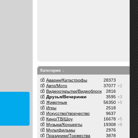
Категории ↓
Аварии/Катастрофы
28373
Авто/Мото
37077
+2
Видеооткрытки/Видеоблоги
2816
Друзья/Вечеринки
3595
+3
Животные
56350
+5
Игры
2518
Искусство/творчество
9637
Кино/ТВ/Шоу
16678
+5
Музыка/Концерты
19308
+8
Мультфильмы
2976
Праздники/Торжества
3878