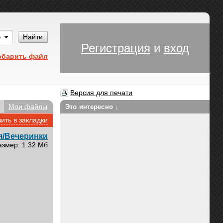
Им
Найти
Регистрация
и
вход
обавить файл
Версия для печати
Мои файлы
Это интересно ↓
ить в закладки
я/Вечеринки
азмер: 1.32 Мб