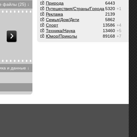
Природа
6443
 файлы (25) ↓
Путешествия/Cтраны/Города
5320
+1
Реклама
2139
Семья/Дом/Дети
5862
Спорт
13586
+4
Техника/Наука
13460
+5
Юмор/Приколы
89168
+7
ика и данные ↓