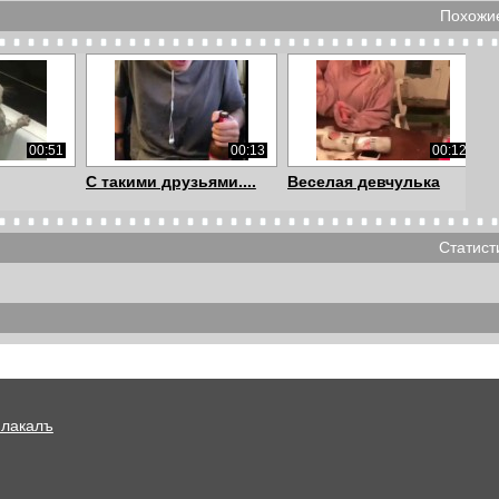
Похожие
00:51
00:13
00:12
С такими друзьями....
Веселая девчулька
Статист
00:32
00:54
01:55
учает
Попили пивка
На перископной
т в...
глубине
Плакалъ
01:25
00:30
00:36
 тёплых
Шмель
Cat Loves Beer