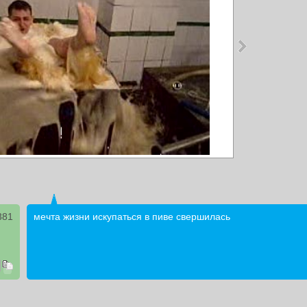
381
мечта жизни искупаться в пиве свершилась