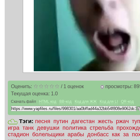
Оценить:
/
1
оценок
просмотры: 89
Текущая оценка:
1.0
Скачать файл
HTML код
BB-код
Код для ЖЖ
Код для LI
QR-код
Тэги:
песня
путин
дагестан
жесть
ржач
ту
игра
танк
девушки
политика
стрельба
прохожд
стадион
болельщики
арабы
донбасс
как
за
по