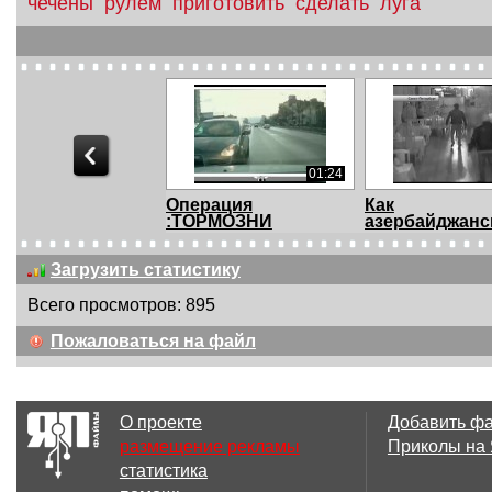
чечены
рулем
приготовить
сделать
луга
01:24
Операция
Как
:ТОРМОЗНИ
азербайджанс
МАЖОРА.Operation...
семьи невесту 
Загрузить статистику
Всего просмотров: 895
05:01
Пожаловаться на файл
Приколы над
Сбивают пеше
спящими людьми
Голова торчит в
О проекте
Добавить ф
размещение рекламы
Приколы на
статистика
03:06