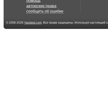
помощь
Жуткие аварии с
Настоящее по
авторские права
видеорегистраторов
машиной
сообщить об ошибке
© 2008-2026
Yaplakal.com
. Все права защищены. Используя настоящий с
соглашения
.
06:45
Драка разбор
Гопники нарв
полетов как не надо
не на тех
ба...
06:45
Драка разбор
Дорожное дви
полетов как не надо
в Индии Смотре
ба...
10:00
Жесткие приколы
Самая лучшая