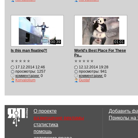
00:39
01:01
Is this man floating?!
World's Best Place For These
Pa...
17.12.2014 12:46
12.12.2014 19:28
просмотры: 1257
просмотры: 941
комментарии:
0
комментарии:
0
Korvalolium
Gustaf
О проекте
Добавить ф
размещение рекламы
Приколы на
статистика
помощь