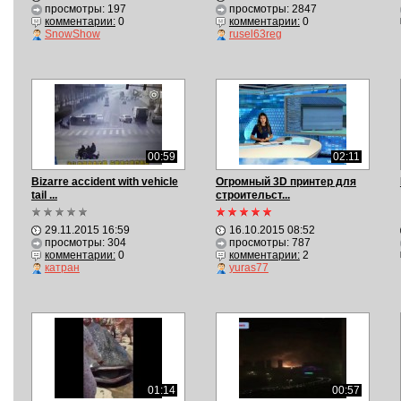
просмотры: 197
просмотры: 2847
комментарии:
0
комментарии:
0
SnowShow
rusel63reg
00:59
02:11
Bizarre accident with vehicle
Огромный 3D принтер для
tail ...
строительст...
29.11.2015 16:59
16.10.2015 08:52
просмотры: 304
просмотры: 787
комментарии:
0
комментарии:
2
катран
yuras77
01:14
00:57