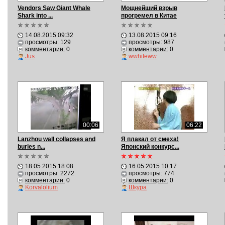
Vendors Saw Giant Whale
Мощнейший взрыв
Shark into ...
прогремел в Китае
14.08.2015 09:32
13.08.2015 09:16
просмотры: 129
просмотры: 987
комментарии:
0
комментарии:
0
Jus
wwhiteww
00:06
06:22
Lanzhou wall collapses and
Я плакал от смеха!
buries n...
Японский конкурс...
18.05.2015 18:08
16.05.2015 10:17
просмотры: 2272
просмотры: 774
комментарии:
0
комментарии:
0
Korvalolium
Шкура