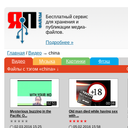
Бесплатный сервис
для хранения и
публикации медиа-
файлов.
Подробнее »
Главная
/
Видео
→ china
Видео
Музыка
Картинки
Флэш
Файлы с тэгом «china» ↓
02:51
00:06
Mysterious buzzing in the
Old man died while having sex
Pacific O...
with ...
02.03.2016 15:25
05.02.2016 15:58