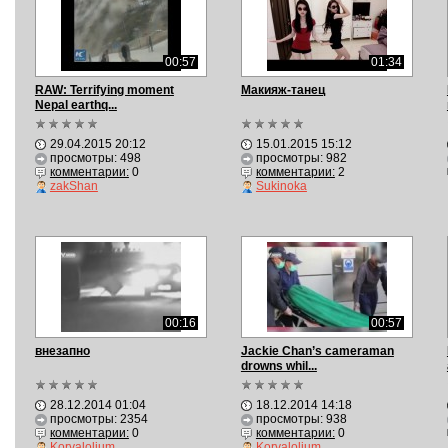
00:57
01:34
RAW: Terrifying moment
Макияж-танец
Nepal earthq...
29.04.2015 20:12
15.01.2015 15:12
просмотры: 498
просмотры: 982
комментарии:
0
комментарии:
2
zakShan
Sukinoka
00:16
00:57
внезапно
Jackie Chan’s cameraman
drowns whil...
28.12.2014 01:04
18.12.2014 14:18
просмотры: 2354
просмотры: 938
комментарии:
0
комментарии:
0
Korvalolium
Korvalolium