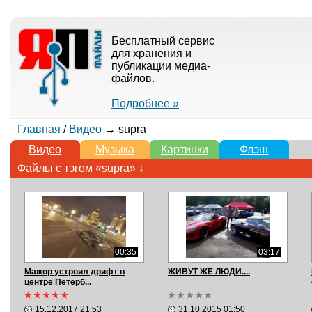
Бесплатный сервис
для хранения и
публикации медиа-
файлов.
Подробнее »
Главная
/
Видео
→ supra
Видео
Музыка
Картинки
Флэш
Файлы с тэгом «supra» ↓
00:35
03:17
Мажор устроил дрифт в
ЖИВУТ ЖЕ ЛЮДИ....
центре Петерб...
15.12.2017 21:53
31.10.2015 01:50