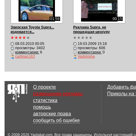
01:59
00:15
Зверская Toyota Supra...
Реклама Supra, не
издевается...
прошедшая цензуру
08.03.2010 00:05
19.03.2009 15:18
просмотры: 3402
просмотры: 606
комментарии:
6
комментарии:
0
cartman163
Vadimishe
О проекте
Добавить ф
размещение рекламы
Приколы на
статистика
помощь
авторские права
сообщить об ошибке
© 2008-2026
Yaplakal.com
. Все права защищены. Используя настоящий с