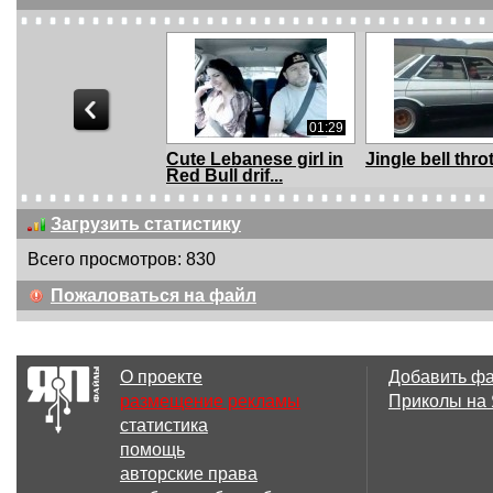
01:29
Cute Lebanese girl in
Jingle bell throt
Red Bull drif...
Загрузить статистику
Всего просмотров: 830
00:30
Пожаловаться на файл
Japanese
Daviditch Roux
pronunciation of Car
schockiert , d...
Brand...
О проекте
Добавить ф
размещение рекламы
Приколы на
статистика
03:17
помощь
ЖИВУТ ЖЕ ЛЮДИ....
Jaguar History 
авторские права
Le Mans disas..