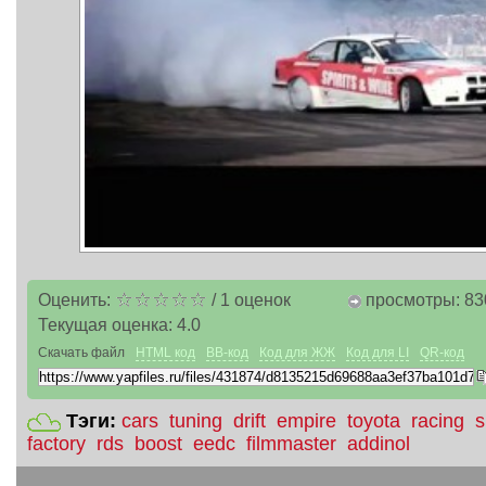
Оценить:
/
1
оценок
просмотры: 83
Текущая оценка:
4.0
Скачать файл
HTML код
BB-код
Код для ЖЖ
Код для LI
QR-код
Тэги:
cars
tuning
drift
empire
toyota
racing
s
factory
rds
boost
eedc
filmmaster
addinol