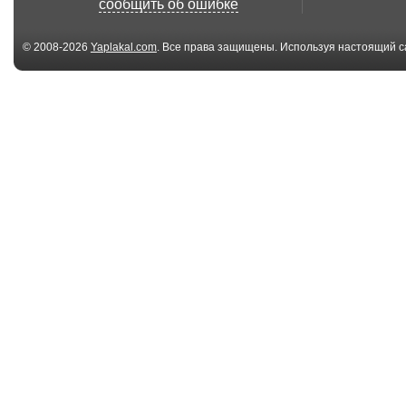
сообщить об ошибке
© 2008-2026
Yaplakal.com
. Все права защищены. Используя настоящий с
соглашения
.
62 файл(ов)
Запрещенная
Nissan Skyline
реклама audi одна из
Журналист в ш
са...
04:51
DRIFT Front - Wheel
Перегрузка на
drive! Toyota A...
02:35
Japan Need For
Expensive N
Speed
Ticket - People 