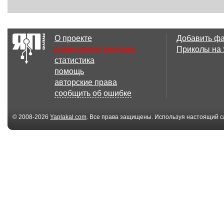
О проекте
Добавить ф
размещение рекламы
Приколы на
статистика
помощь
авторские права
сообщить об ошибке
© 2008-2026
Yaplakal.com
. Все права защищены. Используя настоящий с
соглашения
.