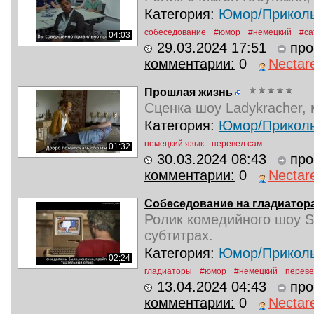
Категория:
Юмор/Прикол
собеседование
#юмор
#немецкий
#са
04:03
29.03.2024 17:51
про
комментарии:
0
Nectar
Прошлая жизнь
Сценка шоу Ladykracher, 
Категория:
Юмор/Прикол
немецкий язык
перевел сам
01:32
30.03.2024 08:43
про
комментарии:
0
Nectar
Собеседование на гладиатор
Ролик комедийного шоу Sk
субтитрах.
Категория:
Юмор/Прикол
02:24
гладиаторы
#юмор
#немецкий
переве
13.04.2024 04:43
про
комментарии:
0
Nectar