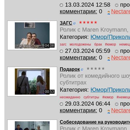
13.03.2024 12:58
про
комментарии:
0
Nectar
ЗАГС
Ролик с Maren Kroymann,
Категория:
Юмор/Прикол
загс
молодожены
брак
#юмор
немец
04:08
27.03.2024 05:59
про
комментарии:
0
Nectar
Подарок
Ролик от комедийного шоу
субтитрах
Категория:
Юмор/Прикол
00:53
неожиданно
субтитры
#юмор
#немец
29.03.2024 06:44
про
комментарии:
0
Nectar
Собеседование на руководит
Ролик с Maren Kroymann,