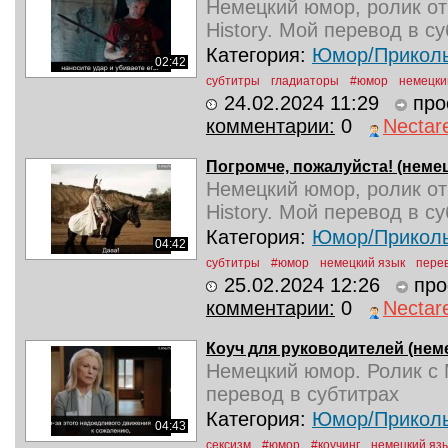
Немецкий юмор, ролик от
History. Мой перевод в су
Категория:
Юмор/Прикол
02:42
субтитры
гладиаторы
#юмор
немецки
24.02.2024 11:29
про
комментарии:
0
Nectar
Погромче, пожалуйста! (немец
Немецкий юмор, ролик от
History. Мой перевод в су
Категория:
Юмор/Прикол
04:42
субтитры
#юмор
немецкий язык
пере
25.02.2024 12:26
про
комментарии:
0
Nectar
Коуч для руководителей (неме
Немецкий юмор. Ролик с 
перевод в субтитрах
Категория:
Юмор/Прикол
04:43
сексизм
#юмор
#коучинг
немецкий яз