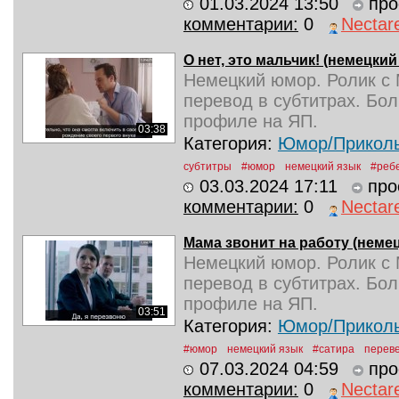
01.03.2024 13:50
про
комментарии:
0
Nectar
О нет, это мальчик! (немецкий 
Немецкий юмор. Ролик с 
перевод в субтитрах. Бо
профиле на ЯП.
03:38
Категория:
Юмор/Прикол
субтитры
#юмор
немецкий язык
#реб
03.03.2024 17:11
про
комментарии:
0
Nectar
Мама звонит на работу⁠⁠ (немец
Немецкий юмор. Ролик с 
перевод в субтитрах. Бо
профиле на ЯП.
03:51
Категория:
Юмор/Прикол
#юмор
немецкий язык
#сатира
перев
07.03.2024 04:59
про
комментарии:
0
Nectar