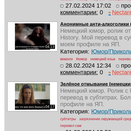
27.02.2024 17:02
про
комментарии:
0
Nectar
Анонимные анти-алкоголики (
Немецкий юмор, ролик от
History. Мой перевод в с
моем профиле на ЯП.
04:13
Категория:
Юмор/Прикол
викинги
#юмор
немецкий язык
переве
28.02.2024 12:34
про
комментарии:
0
Nectar
Зелёное отмывание (немецки
Немецкий юмор. Ролик с 
перевод в субтитрах. Бо
профиле на ЯП.
04:17
Категория:
Юмор/Прикол
субтитры
загрязнение окружающей сре
перевел сам