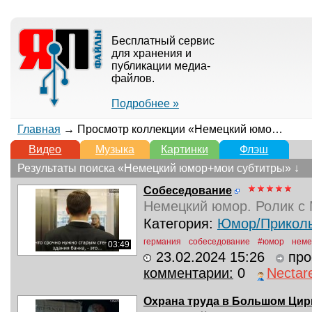
Бесплатный сервис
для хранения и
публикации медиа-
файлов.
Подробнее »
Главная
→ Просмотр коллекции «Немецкий юмор+мои субтитры»
Видео
Музыка
Картинки
Флэш
Результаты поиска «Немецкий юмор+мои субтитры» ↓
Собеседование
Немецкий юмор. Ролик с
Категория:
Юмор/Прикол
германия
собеседование
#юмор
неме
03:49
23.02.2024 15:26
про
комментарии:
0
Nectar
Охрана труда в Большом Цирке