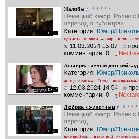
Жалобы
Немецкий юмор. Ролик с 
перевод в субтитрах
Категория:
Юмор/Прикол
03:50
субтитры
жалобы
#юмор
отель
неме
11.03.2024 15:07
про
комментарии:
0
Nectar
Альтернативный детский сад
Категория:
Юмор/Прикол
дети детский сад
#юмор
немецкий язы
12.03.2024 14:54
про
03:54
комментарии:
0
Nectar
Любовь к животным
Немецкий юмор. Ролик с 
перевод
Категория:
Юмор/Прикол
03:46
немецкий язык
#немецкий
перевел сам