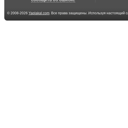
(DeeJay...
© 2008-2026
Yaplakal.com
. Все права защищены. Используя настоящий с
соглашения
.
00:20
Ты чё ебанутый?
На что способ
одна лошадин
сила...
03:45
Мальчик стал
Секретный бр
звездой интернета!...
ножа времён 
04:24
Плеханово -
Анекдот ржак
Стриптиз
кефирчик