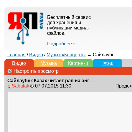
Бесплатный сервис
для хранения и
публикации медиа-
файлов.
Подробнее »
Главная
/
Видео
/
Музыка/Концерты
→ Сайлаубек Казах читает рэп на английском
Видео
Музыка
Картинки
Флэш
Настроить просмотр
Сайлаубек Казах читает рэп на английском
Sabalak
07.07.2015 11:30
Продолж