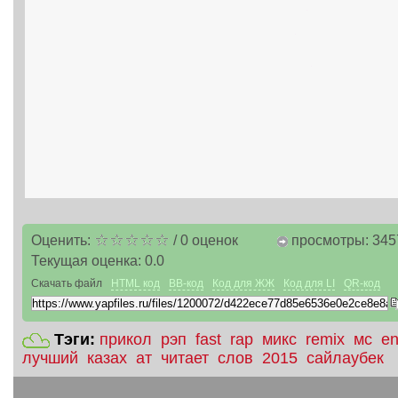
Оценить:
/
0
оценок
просмотры: 345
Текущая оценка:
0.0
Скачать файл
HTML код
BB-код
Код для ЖЖ
Код для LI
QR-код
Тэги:
прикол
рэп
fast
rap
микс
remix
мс
en
лучший
казах
ат
читает
слов
2015
сайлаубек