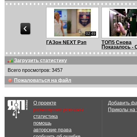
02:49
ГАЗон NEXT Рэп
ТОП5 Снова
Показалось -
Убойн...
Загрузить статистику
Всего просмотров: 3457
04:04
Пожаловаться на файл
Русский Ганста
Билл Мюррей
Рэпчага)
ненавидит Гуфа
M...
О проекте
Добавить ф
размещение рекламы
Приколы на
статистика
01:38
помощь
Самый быстрый рэп
Арсен Абдуло
авторские права
Старомодный
сообщить об ошибке