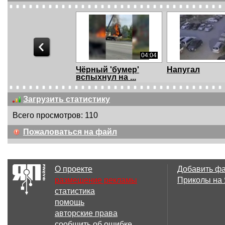
04:04
Чёрный 'бумер'
Напугал
вспыхнул на ...
Загрузить статистику
Всего просмотров: 110
00:26
Пожаловаться на файл
попадос
Сирена на сл
конца света
О проекте
Добавить ф
размещение рекламы
Приколы на
статистика
00:13
помощь
спиздили
моя прелесть
авторские права
сообщить об ошибке