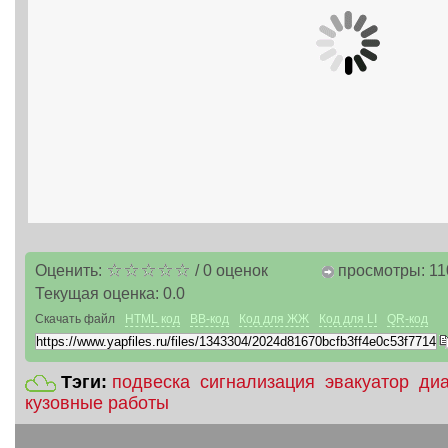
Оценить:
/
0
оценок
просмотры: 11
Текущая оценка:
0.0
Скачать файл
HTML код
BB-код
Код для ЖЖ
Код для LI
QR-код
Тэги:
подвеска
сигнализация
эвакуатор
диа
кузовные работы