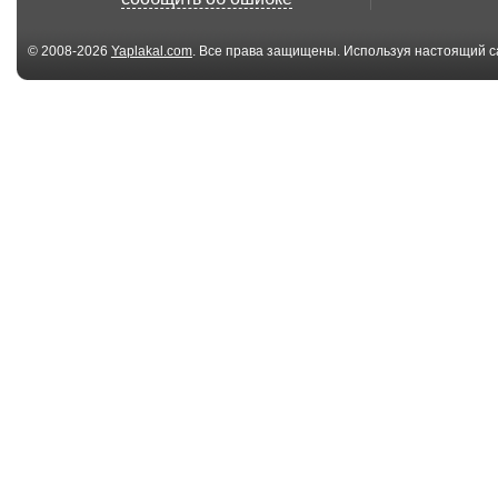
© 2008-2026
Yaplakal.com
. Все права защищены. Используя настоящий с
соглашения
.
02:29
Диагностика и
"Аккуратно" 
ремонт контроллера
с эвак...
уп...
15:50
Краснодарские
Ford против
носители погон во
эвакуатора
все...
01:34
Искусство
Подвинули м
врачевания.
Анамнез психи...