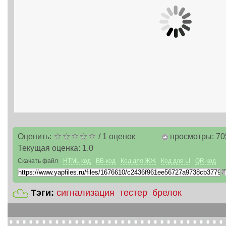
Оценить:
/
1
оценок
просмотры: 70
Текущая оценка:
1.0
Скачать файл
HTML код
BB-код
Код для ЖЖ
Код для LI
QR-код
Тэги:
сигнализация
тестер
брелок