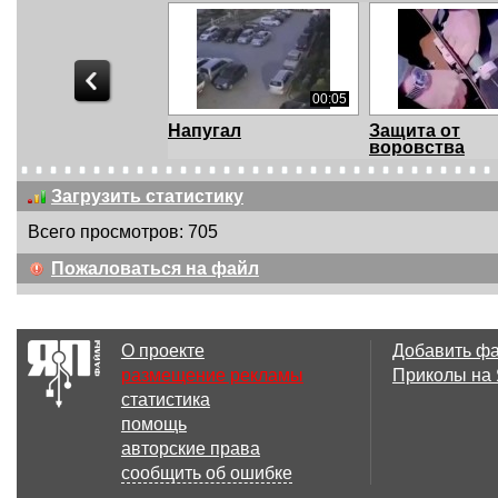
00:05
Напугал
Защита от
воровства
Загрузить статистику
Всего просмотров: 705
00:17
Пожаловаться на файл
А я завожу так .. А не
Ремонт брело
не завожу
автосигнализ
О проекте
Добавить ф
размещение рекламы
Приколы на
статистика
00:29
помощь
Танцы под сигналку
Как зарядить
авторские права
телефон от жд
сообщить об ошибке