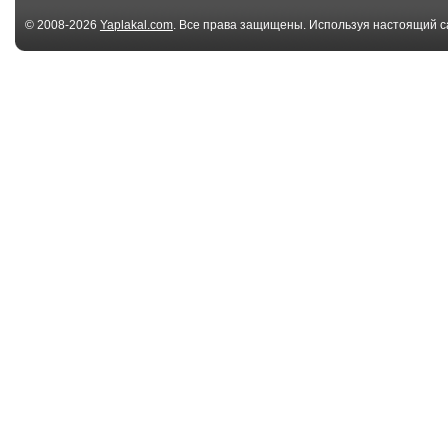
© 2008-2026
Yaplakal.com
. Все права защищены. Используя настоящий с
соглашения
.
00:49
Сигналка в
"Симфония" 
микроволновке
парковке (C...
00:32
Кто-нибудь так же
Клавиатурная
смеется?
сигнализация
03:34
Дозиметр своими
Сигналка для
руками
рыбалки