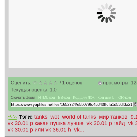
Оценить:
/
1
оценок
просмотры: 12
Текущая оценка:
1.0
Скачать файл
HTML код
BB-код
Код для ЖЖ
Код для LI
QR-код
Тэги:
tanks
wot
world of tanks
мир танков
9.
vk 30.01 p какая пушка лучше
vk 30.01 p гайд
vk 
vk 30.01 p или vk 36.01 h
vk...