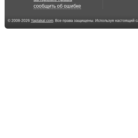
Стоим до конца....
игровой режим
сообщить об ошибке
© 2008-2026
Yaplakal.com
. Все права защищены. Используя настоящий с
соглашения
.
06:36
ИС-3. Враг среди
Т-10 покоряет
нас!!!
пески....
07:43
FV4202 - мог ещё до
World Of Tanks.
АП -а ....
Погоня за во...
05:16
Синяя птица. С Днем
"Чтобы помни
Победы!
КВ-1