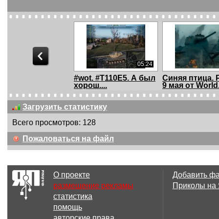
05:24
#wot. #T110E5. А был
Синяя птица. 
хорош....
9 мая от World.
Загрузить статистику
Всего просмотров: 128
09:12
Пожаловаться на файл
T30. Медаль де
ЛБЗ ЛТ-15 с
Ланглада...
отличием... (не
...
О проекте
Добавить ф
размещение рекламы
Приколы на
статистика
08:11
помощь
Conqueror. Гайд.
Бои 30 на 30.
авторские права