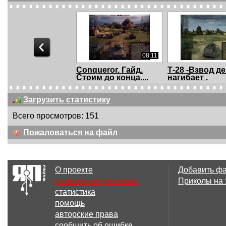
08:11
Conqueror. Гайд.
Т-28 -Взвод д
Стоим до конца....
нагибает .
Загрузить статистику
Всего просмотров: 151
08:34
Пожаловаться на файл
World Of Tanks. Е 25 -
Синяя птица. 
Погоня за во...
9 мая от World.
О проекте
Добавить ф
размещение рекламы
Приколы на
статистика
08:55
помощь
Pz.Kpfw. T 25 - Юля
Синяя птица. 
авторские права
может. Мастер, ...
9 мая от World.
сообщить об ошибке