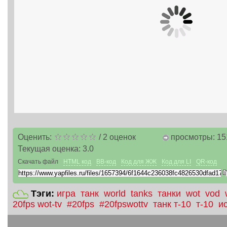
Оценить:
/
2
оценок
просмотры: 15
Текущая оценка:
3.0
Скачать файл
HTML код
BB-код
Код для ЖЖ
Код для LI
QR-код
Тэги:
игра
танк
world
tanks
танки
wot
vod
20fps wot-tv
#20fps
#20fpswottv
танк т-10
т-10
и