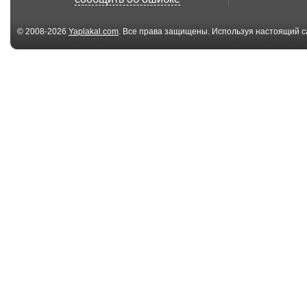
© 2008-2026
Yaplakal.com
. Все права защищены. Используя настоящий с
соглашения
.
04:45
"Чтобы помнили".
Бои 30 на 30.
КВ-1
игровой режим
08:09
Т-34-85 - Юля и
M41 Walker Bul
ЛУЧШИЙ танк войны
теперь можно и
....
09:12
T30. Медаль де
ЛБЗ ЛТ-15 с
Ланглада...
отличием... (не
...