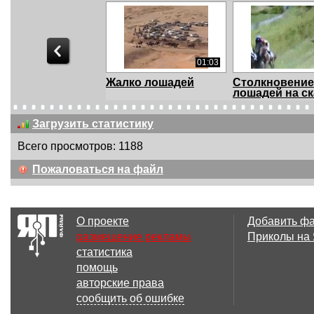
01:03
Жалко лошадей
Столкновение
лошадей на ск
Загрузить статистику
Всего просмотров: 1188
00:29
Пожаловаться на файл
Ну его нафиг, такой
Устал после 
автопилот!
О проекте
Добавить ф
размещение рекламы
Приколы на
статистика
00:17
помощь
дереевенское ДТП
ДТП с пешехо
авторские права
такси
сообщить об ошибке