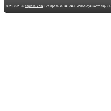
© 2008-2026
Yaplakal.com
. Все права защищены. Используя настоящий с
соглашения
.
00:27
Дорожный знак
ДТП пешеход
переход Коте
00:10
Smoothest Accident
ДТП
ever
00:31
мотохруст
Цыгане,напр
из мести автом