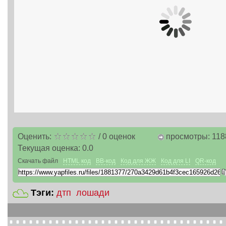
Оценить:
/
0
оценок
просмотры: 118
Текущая оценка:
0.0
Скачать файл
HTML код
BB-код
Код для ЖЖ
Код для LI
QR-код
Тэги:
дтп
лошади