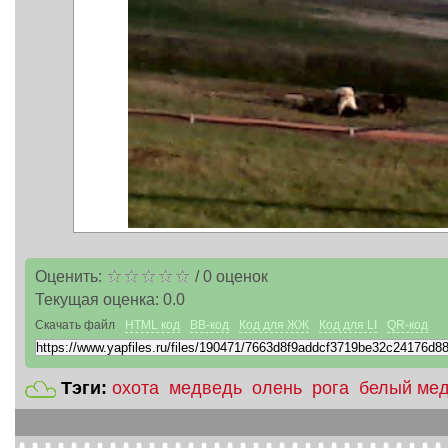
Оценить:
/
0
оценок
Текущая оценка:
0.0
Скачать файл
HTML код
BB-код
Код для ЖЖ
Код для LI
QR-код
Тэги:
охота
медведь
олень
рога
белый ме