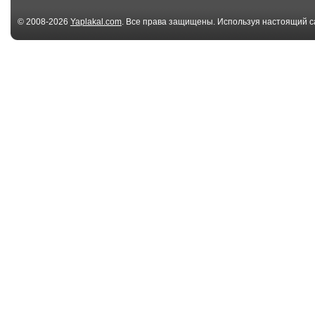
© 2008-2026
Yaplakal.com
. Все права защищены. Используя настоящий с
соглашения
.
00:59
Охота на лося-
Собаки сгоня
меткий выстрел
медведя с де
02:57
Дрессированный
Как снимали 
медведь Дима
белого медведя
01:17
В челябинском
Задрал на за
зоопарке медведь
дворе
сход...