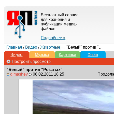
Бесплатный сервис
для хранения и
публикации медиа-
файлов.
Подробнее »
Главная
/
Видео
/
Животные
→ "Белый" против "Рогатых"
Видео
Музыка
Картинки
Флэш
Настроить просмотр
"Белый" против "Рогатых"
dimashev
08.02.2011 18:25
Продолжи