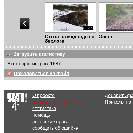
03:44
Охота на медведя на
Олень
берлоге
Загрузить статистику
Всего просмотров: 1687
00:17
Пожаловаться на файл
Медведь в Якутии
Медведь в яку
плывет через реку....
деревне
О проекте
Добавить ф
размещение рекламы
Приколы на
статистика
00:06
помощь
Олень
Олень напал 
авторские права
охотника
сообщить об ошибке