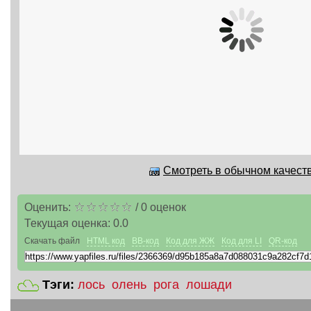
Смотреть в обычном качеств
Оценить:
/
0
оценок
Текущая оценка:
0.0
Скачать файл
HTML код
BB-код
Код для ЖЖ
Код для LI
QR-код
Тэги:
лось
олень
рога
лошади