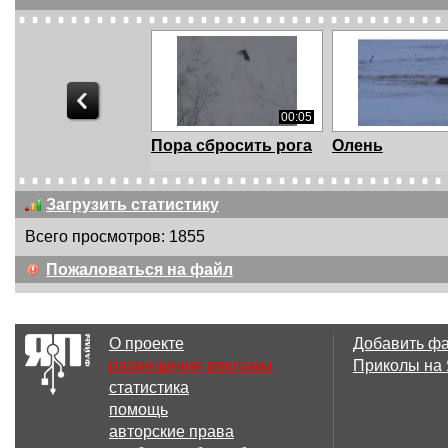
00:05
Пора сбросить рога
Олень
Загрузить статистику
Всего просмотров: 1855
00:59
Пожаловаться на файл
Охота на лося-
Лосиха села н
меткий выстрел
штыки
О проекте
Добавить ф
размещение рекламы
Приколы на
статистика
03:03
помощь
Мужик помог оленю
Агрессивный
авторские права
шведский лос