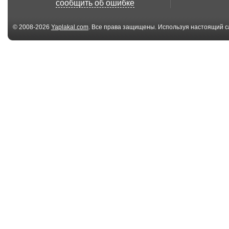
сообщить об ошибке
© 2008-2026
Yaplakal.com
. Все права защищены. Используя настоящий с
соглашения
.
04:23
Долой предрассудки
Озабоченый о
!
01:09
Олень в банке
Соревновани
00:32
лосяра
Апартаменты