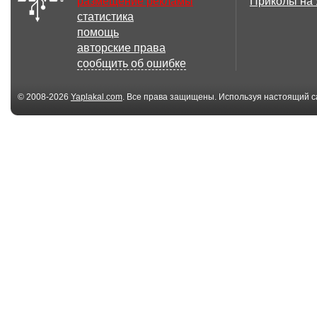
размещение рекламы
Приколы на
статистика
помощь
авторские права
сообщить об ошибке
© 2008-2026
Yaplakal.com
. Все права защищены. Используя настоящий с
соглашения
.