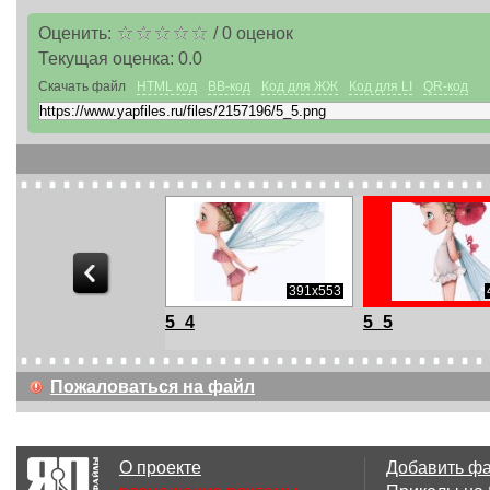
Оценить:
/
0
оценок
Текущая оценка:
0.0
Скачать файл
HTML код
BB-код
Код для ЖЖ
Код для LI
QR-код
440x522
391x553
5_4
5_5
Пожаловаться на файл
474x685
483x700
О проекте
Добавить ф
13
14