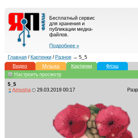
Бесплатный сервис
для хранения и
публикации медиа-
файлов.
Подробнее »
Главная
/
Картинки
/
Разное
→ 5_5
Видео
Музыка
Картинки
Флэш
Настроить просмотр
5_5
Arnusha
29.03.2019 00:17
Разр