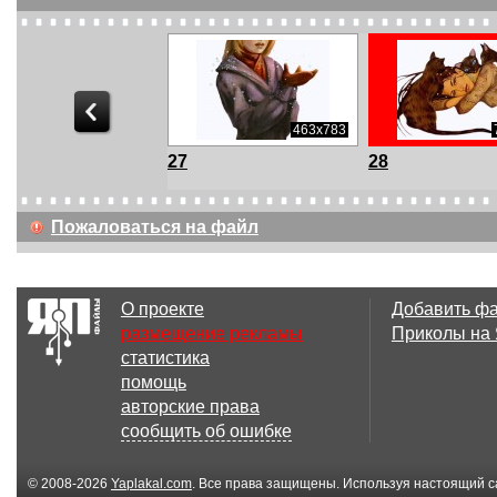
592x804
463x783
27
28
Пожаловаться на файл
О проекте
Добавить ф
размещение рекламы
Приколы на
статистика
помощь
авторские права
сообщить об ошибке
© 2008-2026
Yaplakal.com
. Все права защищены. Используя настоящий с