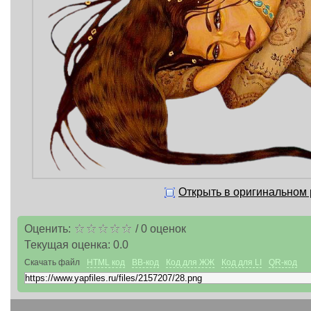
Открыть в оригинальном
Оценить:
/
0
оценок
Текущая оценка:
0.0
Скачать файл
HTML код
BB-код
Код для ЖЖ
Код для LI
QR-код