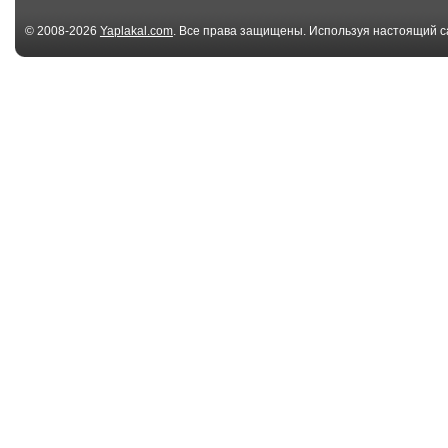
© 2008-2026
Yaplakal.com
. Все права защищены. Используя настоящий с
соглашения
.
02:10
Alex-Anaps
Лесли 2
Особенная любовь
00:12
злыдни писюкатые))
А в Сочи уже 
00:47
Как же она хочет!
Куропёс