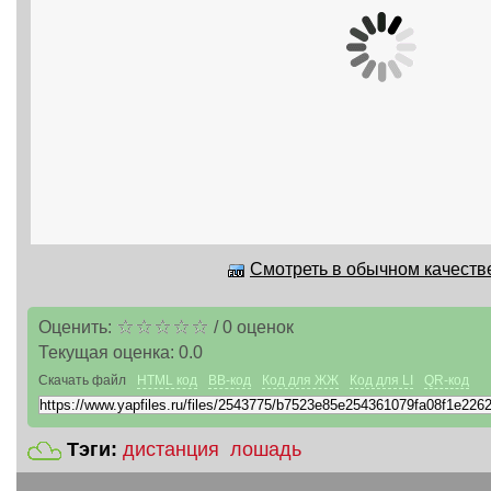
Смотреть в обычном качестве
Оценить:
/
0
оценок
Текущая оценка:
0.0
Скачать файл
HTML код
BB-код
Код для ЖЖ
Код для LI
QR-код
Тэги:
дистанция
лошадь