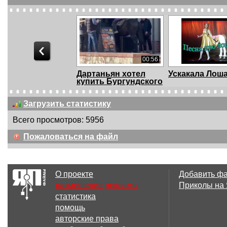
00:56
Дартаньян хотел
Ускакала Лош
купить Бургундского
Загрузить статистику
Всего просмотров: 5956
02:47
Пожаловаться на файл
Конь или лошадь?
Конь и сиськи
О проекте
Добавить ф
размещение рекламы
Приколы на
статистика
00:07
помощь
Пропечатал
Соблюдай
авторские права
дистанцию