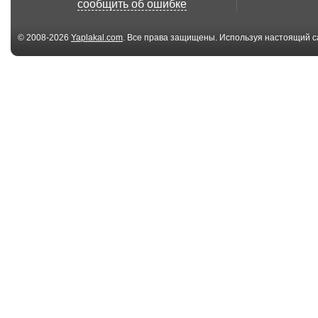
сообщить об ошибке
© 2008-2026
Yaplakal.com
. Все права защищены. Используя настоящий с
соглашения
.
00:18
лошадка
Можно поглад
00:20
лошадка везёт.
игрушка
00:29
НОДовцы
лошадиный
супермаркет