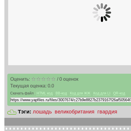
Оценить:
/
0
оценок
Текущая оценка:
0.0
Скачать файл
HTML код
BB-код
Код для ЖЖ
Код для LI
QR-код
Тэги:
лошадь
великобритания
гвардия