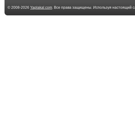
© 2008-2026
Yaplakal.com
. Все права защищены. Используя настоящий с
соглашения
.
00:07
Можно погладить?
НАТО
00:06
Соблюдайте
лошадка везёт
дистанцию
01:04
Урок
лошадиный
супермаркет