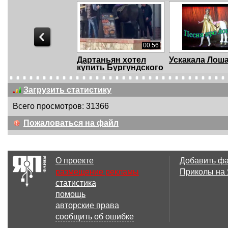
00:56
Дартаньян хотел
Ускакала Лош
купить Бургундского
Загрузить статистику
Всего просмотров: 31366
02:47
Пожаловаться на файл
Конь или лошадь?
Большой Оре
О проекте
Добавить ф
размещение рекламы
Приколы на
статистика
00:40
помощь
Королевская
Пропечатал
авторские права
гвардия
сообщить об ошибке