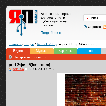
Бесплатный сервис
для хранения и
публикации медиа-
файлов.
Справка
Подробнее »
Главная
/
Видео
/
Кино/ТВ/Шоу
→ port.Эфир 5(lost room)
Видео
Музыка
Картинки
Флэш
Настроить просмотр
port.Эфир 5(lost room)
port154
30.06.2011 07:17