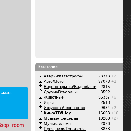
Категории ↓
Аварии/Катастрофы
28373
+2
Авто/Мото
37073
+2
Видеооткрытки/Видеоблоги
2815
Друзья/Вечеринки
3592
 смесь
Животные
56337
+6
Игры
2518
Искусство/творчество
9634
+2
Кино/ТВ/Шоу
16663
+10
Музыка/Концерты
19288
+27
Мультфильмы
2976
бзор
room
Праздники/Торжества
3878