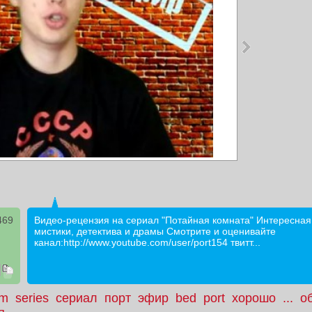
469
Видео-рецензия на сериал "Потайная комната" Интересная
мистики, детектива и драмы Смотрите и оценивайте
канал:http://www.youtube.com/user/port154 твитт...
lm
series
сериал
порт
эфир
bed
port
хорошо
...
о