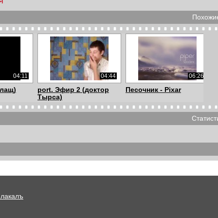
я
Похожие
04:11
04:44
06:26
Плащ)
port. Эфир 2 (доктор
Песочник - Pixar
Тырса)
Статист
02:59
00:44
05:03
рус (12
Одна за всех
ЛЕТНЕЕ ВЕСЕЛЬЕ
...
Плакалъ
03:31
02:24
03:20