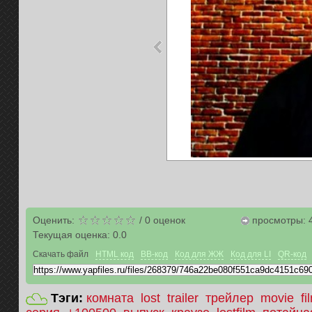
Оценить:
/
0
оценок
просмотры: 
Текущая оценка:
0.0
Скачать файл
HTML код
BB-код
Код для ЖЖ
Код для LI
QR-код
Тэги:
комната
lost
trailer
трейлер
movie
fi