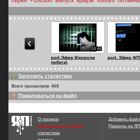
серия
+100500
выпуск
краузе
lostfilm
потайна
03:48
port.Эфир 6(короли
port. Эфир 4(
побега)
Загрузить статистику
Всего просмотров: 469
02:10
Пожаловаться на файл
The Dictator - Helicopter
Белеет мой па
Scene (HD...
стульев) (филь
О проекте
Добавить файл
размещение рекламы
Приколы на Я
статистика
01:25
помощь