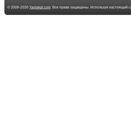
© 2008-2026
Yaplakal.com
. Все права защищены. Используя настоящий с
соглашения
.
01:20
I dont need any help
Как выкрутить
смесителя
обламивш...
01:18
Типичные ситуации
Декоративная
при замене датчик...
штукатурка вн
политик...
00:57
Император
Мужики, а как
жопоруков
моете свой б