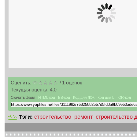
Оценить:
/
1
оценок
Текущая оценка:
4.0
Скачать файл
HTML код
BB-код
Код для ЖЖ
Код для LI
QR-код
Тэги:
строительство
ремонт
строительство 