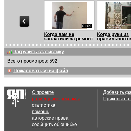
01:09
Когда вам не
Когда руки из
заплатили за ремонт
правильного 
Загрузить статистику
Всего просмотров: 592
03:34
Пожаловаться на файл
Почему отключают
Профессиона
горячую воду?
вебинары Hilti.
О проекте
Добавить ф
размещение рекламы
Приколы на
статистика
01:07
помощь
Монтажный
Новое СТО по
авторские права
пистолет Hilti.
анкерному кр
сообщить об ошибке
Техническ...
от Н...