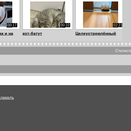
00:17
00:10
02:21
ак и на
кот-батут
Целеустремлённый
Статист
00:14
00:05
00:12
чка
Страх
Полевой хомяк-
воришка
Плакалъ
00:17
00:13
00:30
ур
Хомяк
аппетит