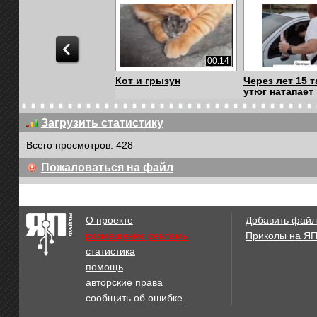
00:14
Кот и грызун
Через лет 15 т
утюг натапает
Загрузить статистику
Всего просмотров: 428
00:27
Пожаловаться на файл
Дискотека
Пищевая цепо
О проекте
Добавить файл
размещение рекламы
Приколы на Я
статистика
00:09
помощь
Хомяки Роборовского.
хомячий парк
авторские права
сообщить об ошибке