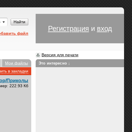
Им
Найти
Регистрация
и
вход
обавить файл
Версия для печати
Мои файлы
Это интересно ↓
ить в закладки
ор/Приколы
мер: 222.93 Кб