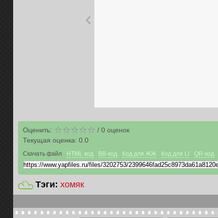
Оценить:
/
0
оценок
Текущая оценка:
0.0
Скачать файл
HTML код
BB-код
Код для ЖЖ
Код для LI
QR-код
Тэги:
хомяк