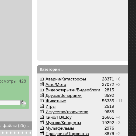
Категории ↓
Аварии/Катастрофы
28371
+6
осмотры: 428
Авто/Мото
37072
+2
Видеооткрытки/Видеоблоги
2815
Друзья/Вечеринки
3592
Животные
56335
+11
Игры
2519
Искусство/творчество
9635
Кино/ТВ/Шоу
16661
+4
Музыка/Концерты
19292
+3
 файлы (25) ↓
Мультфильмы
2976
Праздники/Торжества
3879
+2