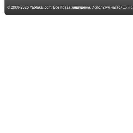
© 2008-2026
Yaplakal.com
. Все права защищены. Используя настоящий с
соглашения
.
00:31
Бойцовый хомяк
Смерть хомяк
00:14
That biker owes me
Scanned succe
dinner
00:16
648218065
73195383