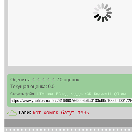
Оценить:
/
0
оценок
Текущая оценка:
0.0
Скачать файл
HTML код
BB-код
Код для ЖЖ
Код для LI
QR-код
Тэги:
кот
хомяк
батут
лень