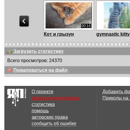
00:14
Кот и грызун
gymnastic kitty
Загрузить статистику
Всего просмотров: 24370
00:05
Пожаловаться на файл
Страх
Том и Джерри
О проекте
Добавить ф
размещение рекламы
Приколы на
статистика
00:31
помощь
кот на батуте
Mental test.
авторские права
Психический 
сообщить об ошибке