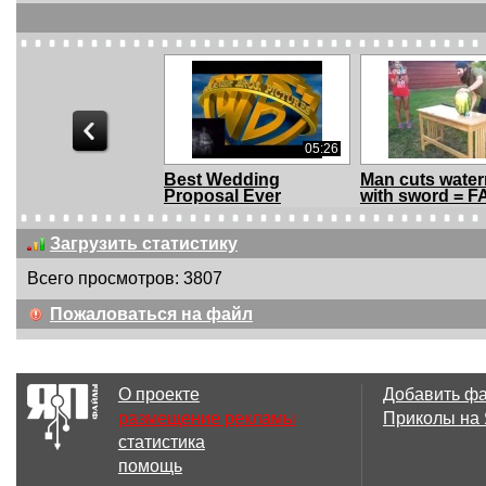
05:26
Best Wedding
Man cuts wate
Proposal Ever
with sword = FA
(remake)
Загрузить статистику
Всего просмотров: 3807
03:27
Пожаловаться на файл
January #3 - 2013 |
Best Fails of t
Best Goals of t...
1 January 20...
О проекте
Добавить ф
размещение рекламы
Приколы на
статистика
00:45
2 
помощь
Владелец ресторана
Жопа не выде