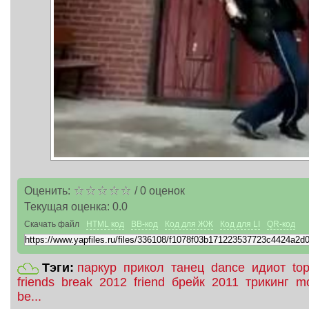
Оценить:
/
0
оценок
Текущая оценка:
0.0
Скачать файл
HTML код
BB-код
Код для ЖЖ
Код для LI
QR-код
Тэги:
паркур
прикол
танец
dance
идиот
to
friends
break
2012
friend
брейк
2011
трикинг
m
be...