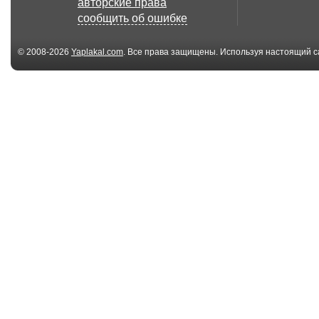
авторские права
против защитнико...
нагрузки | crap 
сообщить об ошибке
© 2008-2026
Yaplakal.com
. Все права защищены. Используя настоящий с
соглашения
.
01:39
Вранье
Физика в дей
01:04
ТОП5 Лидер
Damn: The Big
просмотров на
Football Hits Ev
YOUTUBE. К...
00:34
Супергол Марко Ван
Лох, Пидр!
Бастена! Финал Е...