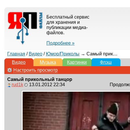
Бесплатный сервис
для хранения и
публикации медиа-
файлов.
Подробнее »
Главная
/
Видео
/
Юмор/Приколы
→ Самый прикольный танцор
Видео
Музыка
Картинки
Флэш
Настроить просмотр
Самый прикольный танцор
rud1k
13.01.2012 22:34
Продолжи