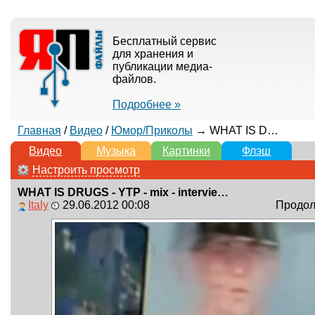
Бесплатный сервис
для хранения и
публикации медиа-
файлов.
Подробнее »
Главная
/
Видео
/
Юмор/Приколы
→ WHAT IS DRUGS - YTP - mix - interview song
Видео
Музыка
Картинки
Флэш
Настроить просмотр
WHAT IS DRUGS - YTP - mix - interview song
Italy
29.06.2012 00:08
Продолж