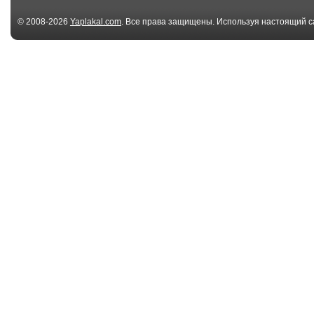
© 2008-2026
Yaplakal.com
. Все права защищены. Используя настоящий с
соглашения
.
03:14
Extreme videos under
Scumbag Snor
trap music.экс...
Drugs On a Pub
Su...
00:43
Дети ворвались в
What I Risk -
прямой эфир Би-
AnnenMayKante
би-...
05:57
Modern Talking - Do
DJ Ruffneck @
You Wanna. Ken ...
Queensdaycor