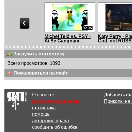
02:06
Michel Teló vs. PSY -
Katy Perry - Pl
Ai Se Gangnam...
God, not RUSSI.
Загрузить статистику
Всего просмотров: 1093
15:00
Пожаловаться на файл
Avril Lavigne -
I Broke Dumb 
Megamix
Front Of Polic...
О проекте
Добавить ф
размещение рекламы
Приколы на
статистика
01:42
помощь
Enjoykin — Скайрим
RYTP
авторские права
сообщить об ошибке