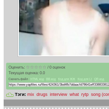
Оценить:
/
0
оценок
Текущая оценка:
0.0
Скачать файл
HTML код
BB-код
Код для ЖЖ
Код для LI
QR-код
Тэги:
mix
drugs
interview
what
rytp
song (co