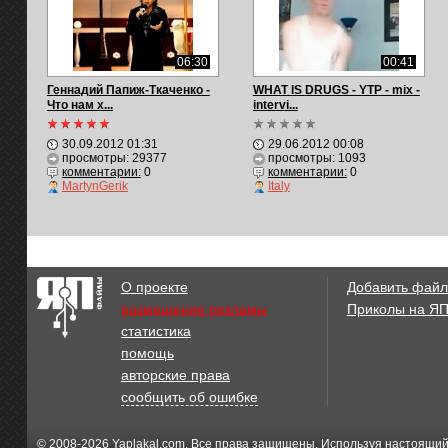
06:30
00:41
Геннадий Папиж-Ткаченко -
WHAT IS DRUGS - YTP - mix -
Что нам х...
intervi...
30.09.2012 01:31
29.06.2012 00:08
просмотры: 29377
просмотры: 1093
комментарии:
0
комментарии:
0
MartynGerik
Italy
О проекте
Добавить файл
размещение рекламы
Приколы на Я
статистика
помощь
авторские права
сообщить об ошибке
© 2008-2026
Yaplakal.com
. Все права защищены. Используя настоящий