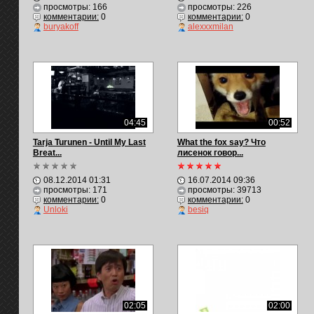
просмотры: 166
просмотры: 226
комментарии:
0
комментарии:
0
buryakoff
alexxxmilan
04:45
00:52
Tarja Turunen - Until My Last
What the fox say? Что
Breat...
лисенок говор...
08.12.2014 01:31
16.07.2014 09:36
просмотры: 171
просмотры: 39713
комментарии:
0
комментарии:
0
Unloki
besiq
02:05
02:00