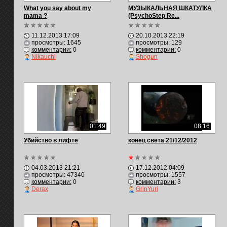
What you say about my
МУЗЫКАЛЬНАЯ ШКАТУЛКА
mama ?
(PsychoStep Re...
11.12.2013 17:09
20.10.2013 22:19
просмотры: 1645
просмотры: 129
комментарии:
0
комментарии:
0
Nikauchi
Shogun
01:49
08:16
Убийство в лифте
конец света 21/12/2012
04.03.2013 21:21
17.12.2012 04:09
просмотры: 47340
просмотры: 1557
комментарии:
0
комментарии:
3
Derax
GrinYuri