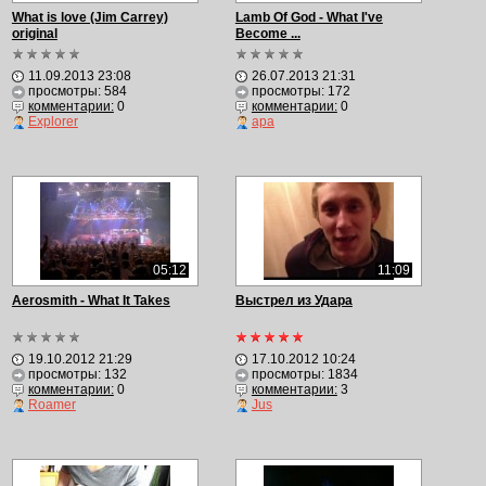
What is love (Jim Carrey)
Lamb Of God - What I've
original
Become ...
11.09.2013 23:08
26.07.2013 21:31
просмотры: 584
просмотры: 172
комментарии:
0
комментарии:
0
Еxplorer
apa
05:12
11:09
Aerosmith - What It Takes
Выстрел из Удара
19.10.2012 21:29
17.10.2012 10:24
просмотры: 132
просмотры: 1834
комментарии:
0
комментарии:
3
Roamer
Jus