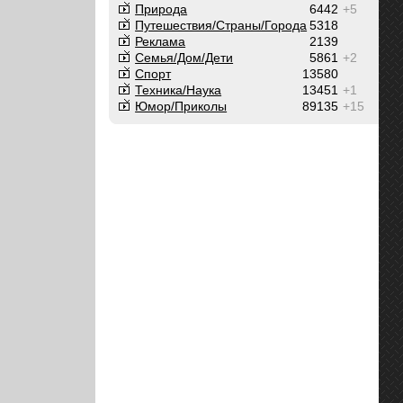
Природа
6442
+5
Путешествия/Cтраны/Города
5318
Реклама
2139
Семья/Дом/Дети
5861
+2
Спорт
13580
Техника/Наука
13451
+1
Юмор/Приколы
89135
+15