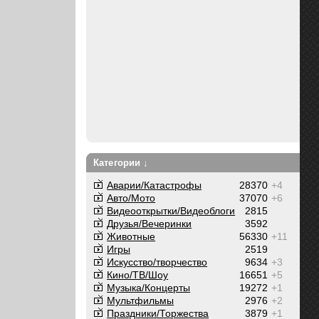
Категории ↓
Аварии/Катастрофы
28370
+4
Авто/Мото
37070
+6
Видеооткрытки/Видеоблоги
2815
Друзья/Вечеринки
3592
Животные
56330
+11
Игры
2519
Искусство/творчество
9634
+3
Кино/ТВ/Шоу
16651
+5
Музыка/Концерты
19272
+1
Мультфильмы
2976
+2
Праздники/Торжества
3879
+1