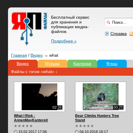
Бесплатный сервис
для хранения и
публикации медиа-
файлов.
Справка
Подробнее »
Главная
/
Видео
→ what
Видео
Музыка
Картинки
Флэш
Файлы с тэгом «what» ↓
02:36
00:25
What I Risk -
Bear Climbs Hunters Tree
AnnenMayKantereit
Stand
15.02.2017 17:06
04.10.2016 18:17