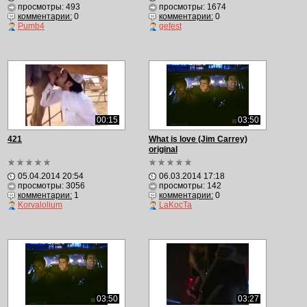
просмотры: 493
просмотры: 1674
комментарии:
0
комментарии:
0
Pumb4
gefest
00:15
03:50
421
What is love (Jim Carrey)
original
05.04.2014 20:54
06.03.2014 17:18
просмотры: 3056
просмотры: 142
комментарии:
1
комментарии:
0
Korvalolium
LaKocTa
03:50
03:27