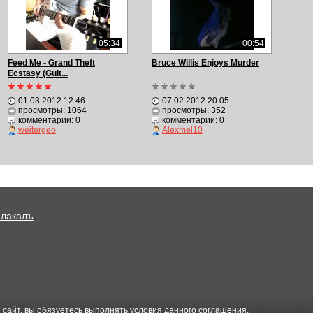
05:34
00:54
Feed Me - Grand Theft
Bruce Willis Enjoys Murder
Ecstasy (Guit...
01.03.2012 12:46
07.02.2012 20:05
просмотры: 1064
просмотры: 352
комментарии:
0
комментарии:
0
weitergeo
Alexmel10
Плакалъ
 сайт, вы обязуетесь выполнять условия данного
соглашения
.