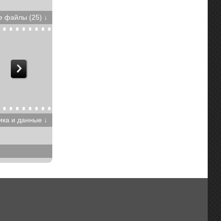
 файлы (25) ↓
ика и данные ↓