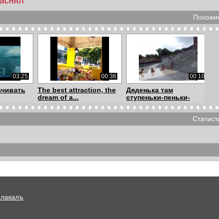
заснял
Похожие
03:25
00:36
00:10
ачивать
The best attraction, the
Дяденька там
dream of a...
ступеньки-пеньки-
пеньк...
Статист
00:08
01:00
01:28
work /
Лень - штука
Пара занялась сексом в
..
креативная
отделении Сб...
Плакалъ
00:38
00:27
00:08