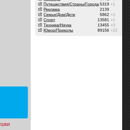
Путешествия/Cтраны/Города
5319
+1
Реклама
2139
Семья/Дом/Дети
5862
+1
Спорт
13581
+1
Техника/Наука
13455
+3
Юмор/Приколы
89156
+22
ушки