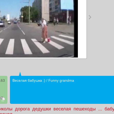
163
Веселая бабушка :) / Funny grandma
иколы
дорога
дедушки
веселая
пешеходы
...
баб