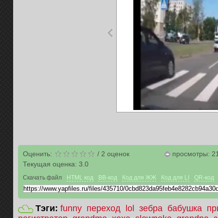
Оценить:
/
2
оценок
просмотры: 2
Текущая оценка:
3.0
Скачать файл
HTML код
BB-код
Код для ЖЖ
Код для LI
QR-код
Тэги:
funny
переход
lol
зебра
бабушка
пр