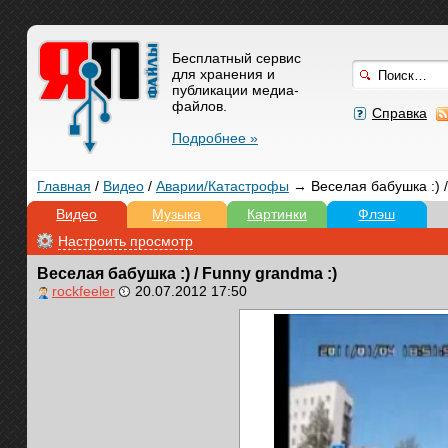
Бесплатный сервис
для хранения и
публикации медиа-
файлов.
Справка
Подробнее »
Главная
/
Видео
/
Аварии/Катастрофы
→ Веселая бабушка :) /
Видео
Музыка
Картинки
Флэш
Настроить просмотр
Веселая бабушка :) / Funny grandma :)
rockfeeler
20.07.2012 17:50