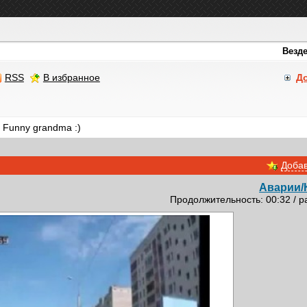
RSS
В избранное
Д
 Funny grandma :)
Добав
Аварии/
Продолжительность: 00:32 / р