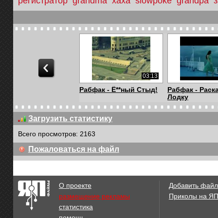
регистратор
grandma
хаха
slowpoke
grandpa
03:13
Рабфак - Ё**ный Стыд!
Рабфак - Раск
Лодку
Загрузить статистику
Всего просмотров: 2163
00:24
Пожаловаться на файл
Вот я дура)
When bored at 
Когда скучно н.
О проекте
Добавить файл
размещение рекламы
Приколы на Я
статистика
00:37
помощь