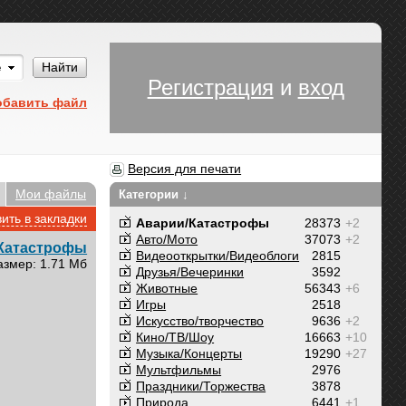
Им
Найти
Регистрация
и
вход
обавить файл
Версия для печати
Мои файлы
Категории ↓
ить в закладки
Аварии/Катастрофы
28373
+2
Авто/Мото
37073
+2
Катастрофы
Видеооткрытки/Видеоблоги
2815
азмер: 1.71 Мб
Друзья/Вечеринки
3592
Животные
56343
+6
Игры
2518
Искусство/творчество
9636
+2
Кино/ТВ/Шоу
16663
+10
Музыка/Концерты
19290
+27
Мультфильмы
2976
Праздники/Торжества
3878
Природа
6441
+1