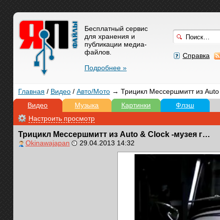
Бесплатный сервис
для хранения и
публикации медиа-
файлов.
Справка
Подробнее »
Главная
/
Видео
/
Авто/Мото
→ Трицикл Мессершмитт из Auto 
Видео
Музыка
Картинки
Флэш
Настроить просмотр
Трицикл Мессершмитт из Auto & Clock -музея города Фукуяма.
Okinawajapan
29.04.2013 14:32