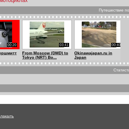
 мотоциклах
Путешествие по
00:20
03:41
00:40
ершмитт
From Moscow (DMD) to
Okinawajapan.ru in
Tokyo (NRT) Bo...
Japan
Статист
08:15
04:34
01:15
кинаве.
ОКИНАВА. ЯпониЯ.
Удивительная Япония -
...
ДРИФТ. 2012 год.
часы из воды
Плакалъ