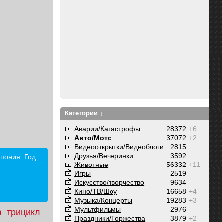
Категории ↓
Аварии/Катастрофы
28372
+6
Авто/Мото
37072
+2
Видеооткрытки/Видеоблоги
2815
Друзья/Вечеринки
3592
пония. Год
Животные
56332
+11
Игры
2519
Искусство/творчество
9634
Кино/ТВ/Шоу
16658
+4
Музыка/Концерты
19283
+3
Мультфильмы
2976
a
трицикл
Праздники/Торжества
3879
+2