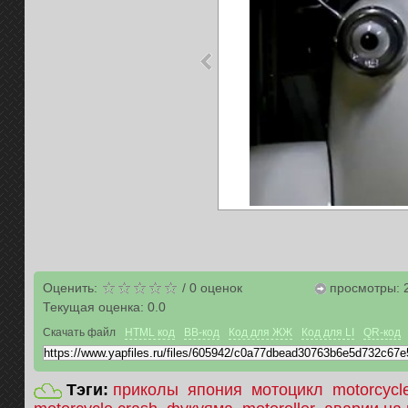
Оценить:
/
0
оценок
просмотры: 
Текущая оценка:
0.0
Скачать файл
HTML код
BB-код
Код для ЖЖ
Код для LI
QR-код
Тэги:
приколы
япония
мотоцикл
motorcycl