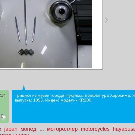
214
Трицикл из музея города Фукуяма, префектура Хиросима, Я
выпуска: 1955. Индекс модели- KR200.
e
japan
мопед
...
мотороллер
motorcycles
hayabus