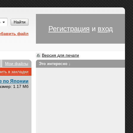
Им
Найти
Регистрация
и
вход
обавить файл
Версия для печати
Мои файлы
Это интересно ↓
ить в закладки
е по Японии
азмер: 1.17 Мб