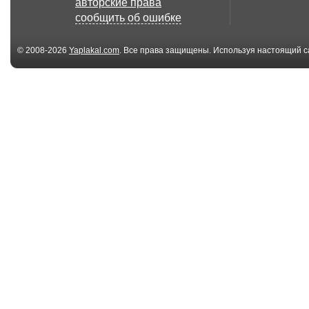
авторские права
клюквы (2014)
улиток (2014)
сообщить об ошибке
© 2008-2026
Yaplakal.com
. Все права защищены. Используя настоящий с
соглашения
.
04:24
Шел 2 день весны!
Типичный ден
России
01:00
Бурят лунку это
Волшебный м
пиздец смотреть до
Бориса Валье
...
(2014)
08:54
Переменная
Хитрец
облачность (2014)