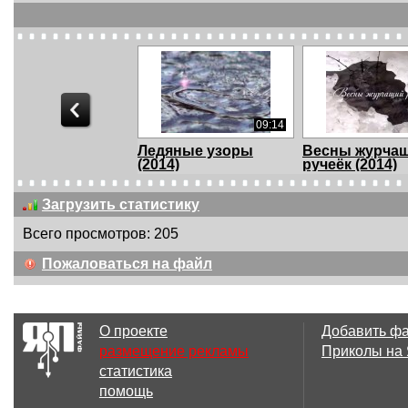
09:14
Ледяные узоры
Весны журча
(2014)
ручеёк (2014)
Загрузить статистику
Всего просмотров: 205
08:12
Пожаловаться на файл
Выше только небо
Поезда Рассе
(2014)
Снег!
О проекте
Добавить ф
размещение рекламы
Приколы на
статистика
06:02
помощь
Нежные цветки
Мгновения из