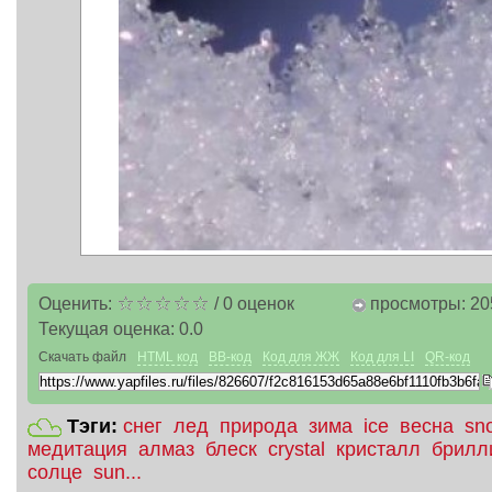
Оценить:
/
0
оценок
просмотры: 20
Текущая оценка:
0.0
Скачать файл
HTML код
BB-код
Код для ЖЖ
Код для LI
QR-код
Тэги:
снег
лед
природа
зима
ice
весна
sn
медитация
алмаз
блеск
crystal
кристалл
брилл
солце
sun...