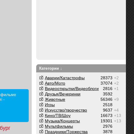
Категории ↓
Аварии/Катастрофы
28373
+2
Авто/Мото
37074
+2
Видеооткрытки/Видеоблоги
2816
+1
Друзья/Вечеринки
3592
В фильме
i -
Животные
56346
+9
Игры
2518
Искусство/творчество
9637
+4
Кино/ТВ/Шоу
16673
+13
Музыка/Концерты
19301
+13
Мультфильмы
2976
бург
Праздники/Торжества
3878