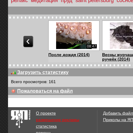
релакс
медитация
пруд
saint petersburg
сосно
08:47
После дождя (2014)
Весны журча
ручеёк (2014)
Загрузить статистику
Всего просмотров: 161
06:02
Пожаловаться на файл
Нежные цветки клюквы
Ледяные узоры
(2014)
О проекте
Добавить файл
размещение рекламы
Приколы на Я
статистика
09:56
помощь