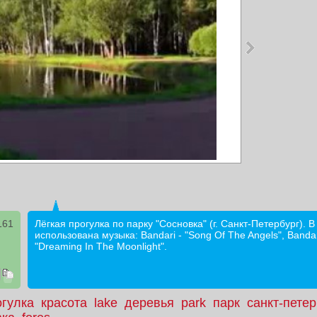
161
Лёгкая прогулка по парку "Сосновка" (г. Санкт-Петербург). 
использована музыка: Bandari - "Song Of The Angels", Bandar
"Dreaming In The Moonlight".
огулка
красота
lake
деревья
park
парк
санкт-петер