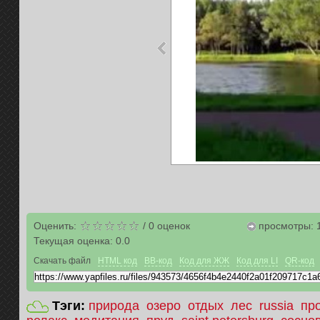
Оценить:
/
0
оценок
просмотры: 
Текущая оценка:
0.0
Скачать файл
HTML код
BB-код
Код для ЖЖ
Код для LI
QR-код
Тэги:
природа
озеро
отдых
лес
russia
пр