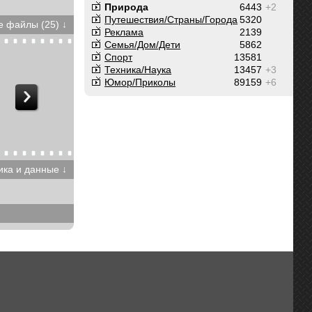
Природа
6443
+2
Путешествия/Cтраны/Города
5320
 файлы (25) ↓
Реклама
2139
Семья/Дом/Дети
5862
Спорт
13581
Техника/Наука
13457
+3
Юмор/Приколы
89159
+6
ика и данные ↓