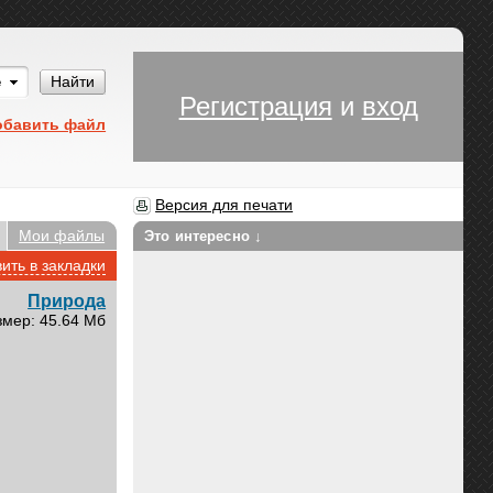
Им
Найти
Регистрация
и
вход
обавить файл
Версия для печати
Мои файлы
Это интересно ↓
ить в закладки
Природа
змер: 45.64 Мб