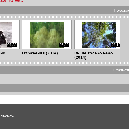
вка
fores...
Похожие
07:33
05:39
08:12
щий
Отражения (2014)
Выше только небо
(2014)
Статист
09:14
09:14
08:54
 (2014)
Макромир. Часть 3
Переменная
(2014)
облачность (2014)
Плакалъ
09:24
09:36
07:23