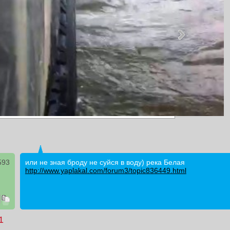
593
или не зная броду не суйся в воду) река Белая
http://www.yaplakal.com/forum3/topic836449.html
1