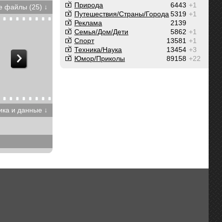
Природа
6443
+1
 файлы (25) ↓
Путешествия/Cтраны/Города
5319
+1
Реклама
2139
Семья/Дом/Дети
5862
+1
Спорт
13581
+1
Техника/Наука
13454
+3
Юмор/Приколы
89158
+22
ика и данные ↓