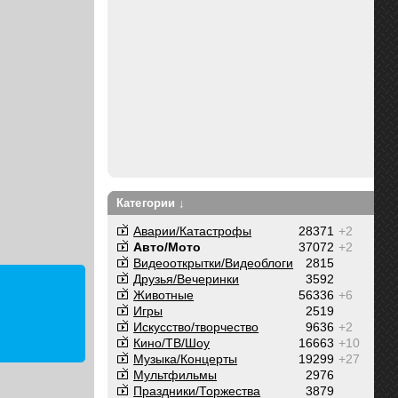
Категории ↓
Аварии/Катастрофы
28371
+2
Авто/Мото
37072
+2
Видеооткрытки/Видеоблоги
2815
Друзья/Вечеринки
3592
Животные
56336
+6
Игры
2519
Искусство/творчество
9636
+2
Кино/ТВ/Шоу
16663
+10
Музыка/Концерты
19299
+27
Мультфильмы
2976
Праздники/Торжества
3879