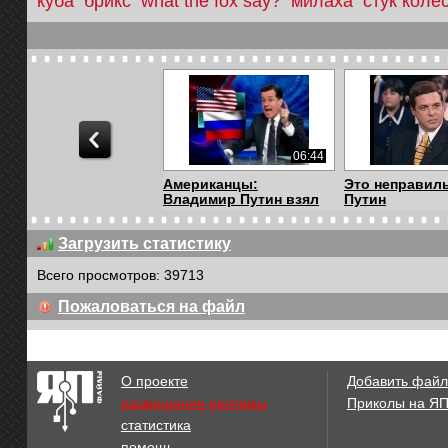
куба
брикс
what the fox say?
милаха
стук коле
06:44
Американцы:
Это неправил
Владимир Путин взял
Путин
за ...
Загрузить статистику
Всего просмотров: 39713
00:25
Пожаловаться на файл
Funny hedgehog -
Девушка ест
Прикольный ежик &q...
мороженое
О проекте
Добавить файл
размещение рекламы
Приколы на Я
статистика
01:38
помощь