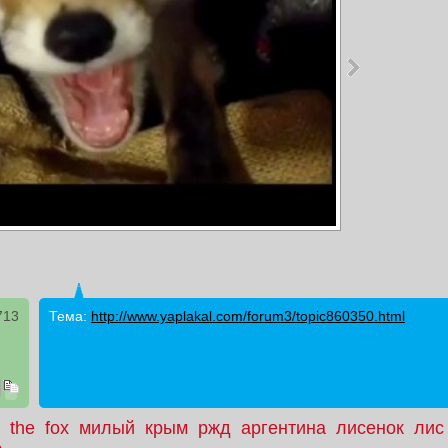
713
Тема:
http://www.yaplakal.com/forum3/topic860350.html
the
fox
милый
крым
ржд
аргентина
лисенок
лис