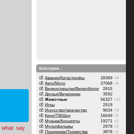
Категории ↓
Аварии/Катастрофы
28369
+4
Авто/Мото
37068
+6
Видеооткрытки/Видеоблоги
2815
Друзья/Вечеринки
3592
Животные
56327
+11
Игры
2519
Искусство/творчество
9634
+3
Кино/ТВ/Шоу
16649
+5
Музыка/Концерты
19271
+1
Мультфильмы
2978
+2
what
say
Праздники/Торжества
3878
+1