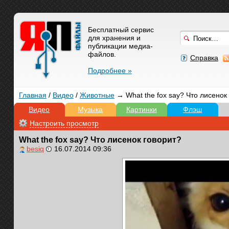
Бесплатный сервис
для хранения и
публикации медиа-
файлов.
Справка
Подробнее »
Главная
/
Видео
/
Животные
→ What the fox say? Что лисенок
Видео
Музыка
Картинки
Флэш
Настроить просмотр
What the fox say? Что лисенок говорит?
besiq
16.07.2014 09:36