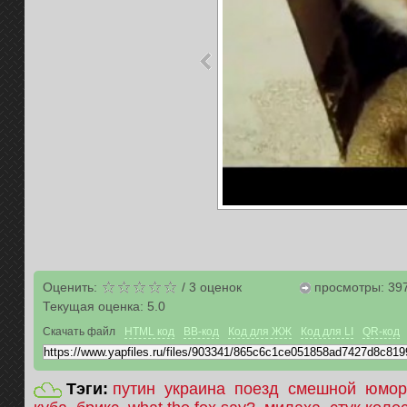
Оценить:
/
3
оценок
просмотры: 39
Текущая оценка:
5.0
Скачать файл
HTML код
BB-код
Код для ЖЖ
Код для LI
QR-код
Тэги:
путин
украина
поезд
смешной
юмор