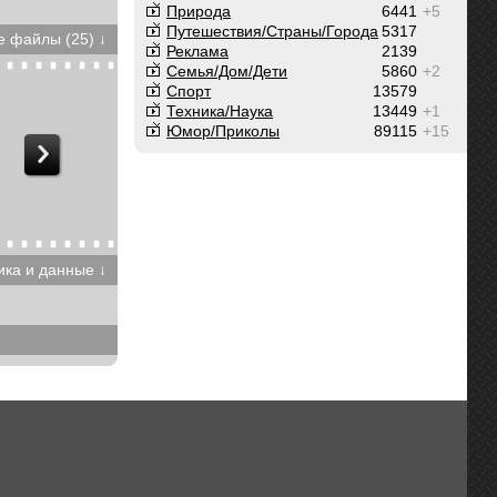
Природа
6441
+5
Путешествия/Cтраны/Города
5317
 файлы (25) ↓
Реклама
2139
Семья/Дом/Дети
5860
+2
Спорт
13579
Техника/Наука
13449
+1
Юмор/Приколы
89115
+15
ика и данные ↓