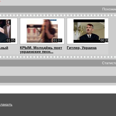
с
Похожие
01:05
01:07
00:20
ьный
КРЫМ. Молодёжь поет
Гитлер, Украина
украинские песн...
Статист
00:46
03:11
01:36
Громкая речь
Одновременный
Навального про Крым.
финиш
Р...
россиян.Скиатло...
Плакалъ
01:16
01:25
00:36