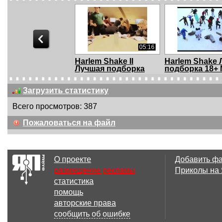
05:16
Harlem Shake II
Harlem Shake
Лучшая подборка
подборка 18+ M
18+...
Загрузить статистику
Всего просмотров: 387
00:31
Пожаловаться на файл
The Harlem Shake
Harlem Shake
(orthodox Jews ver...
моряков
О проекте
Добавить ф
размещение рекламы
Приколы на
статистика
00:31
помощь
Harlem shake
SupernaturalS
авторские права
(Orthodox version)
(Original HD - Of
сообщить об ошибке