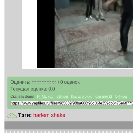
Оценить:
/
0
оценок
Текущая оценка:
0.0
Скачать файл
HTML код
BB-код
Код для ЖЖ
Код для LI
QR-код
Тэги:
harlem shake