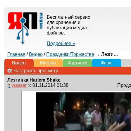
Бесплатный сервис
для хранения и
публикации медиа-
файлов.
Подробнее »
Главная
/
Видео
/
Праздники/Торжества
→ Лезгинка Harlem Shake
Видео
Музыка
Картинки
Флэш
Настроить просмотр
Лезгинка Harlem Shake
wasser
01.11.2014 01:38
Продол