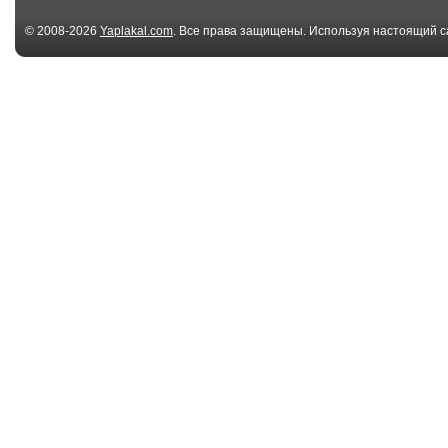
© 2008-2026
Yaplakal.com
. Все права защищены. Используя настоящий с
соглашения
.
01:34
Чем бы запулить?
Singapore Airl
passengers roc
03:13
Адреналиновый
майрнез
наркоман
00:20
Даже собаки
Harlem Shake
танцуют harlem ...