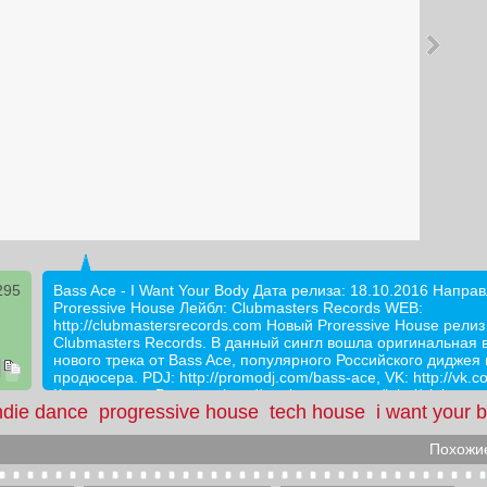
295
Bass Ace - I Want Your Body Дата релиза: 18.10.2016 Напра
Proressive House Лейбл: Clubmasters Records WEB:
http://clubmastersrecords.com Новый Proressive House релиз
Clubmasters Records. В данный сингл вошла оригинальная 
нового трека от Bass Ace, популярного Российского диджея 
продюсера. PDJ: http://promodj.com/bass-ace, VK: http://vk.
Купить релиз: Beatport: http://pro.beatport.com/label/clubmast
ndie dance
progressive house
tech house
i want your 
records/21516 iTunes: https://itunes.apple.com/ru/album/i-wan
single/id1159814705 Juno:
http://www.junodownload.com/labels/Clubmasters/releases
Похожие
#ProgressiveHouse #TechHouse #IndieDance #House
#ClubmastersRecords #BassAce #IWantYourBody