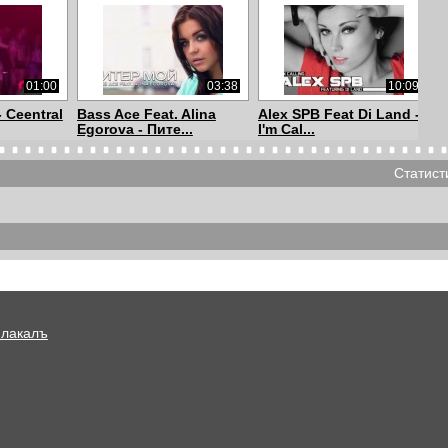
01:00
03:38
10:09
 Ceentral
Bass Ace Feat. Alina
Alex SPB Feat Di Land -
Egorova - Пите...
I'm Cal...
Статист
02:51
03:52
03:31
n & Fairy
Elenski - Watch Out
Tatiana Zybina - Finally
[Clubmasters Re...
[Clubmaste...
Плакалъ
04:35
03:48
03:30
 Alina
Bass Ace Feat. Alina
Bass Ace Feat. DJ
.
Egorova - So S...
Skazka - Tvoe Let...