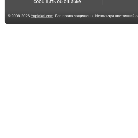
сообщить об ошибке
© 2008-2026
Yaplakal.com
. Все права защищены. Используя настоящий с
соглашения
.
03:08
Eva Simons - Bludfire
Five Everybody
(Tim Gorgeous...
Up Albina Mango
10:40
Owen Star Feat. Di
Will Smith - Get
Land - Free Your...
Jiggy Wit ...
02:38
MC Hummer - U Can't
Kaoma - Lamb
Touch This ...
(Albina Mango
Remix...