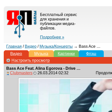
Бесплатный сервис
для хранения и
публикации медиа-
файлов.
Подробнее »
Главная
/
Видео
/
Музыка/Концерты
→ Bass Ace Feat. Alina Egorova - Drive Into The Night (Bass Ace Remix) [Clubmasters Records]
Видео
Музыка
Картинки
Флэш
Настроить просмотр
Bass Ace Feat. Alina Egorova - Drive Into The Night (Bass Ace Remix) [Clubmasters Records]
Clubmasters
26.03.2014 02:32
Продолжи