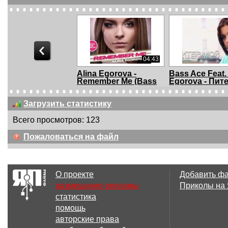
04:43
Alina Egorova -
Bass Ace Feat.
Remember Me (Bass
Egorova - Пите.
A...
Загрузить статистику
Всего просмотров: 123
06:37
Пожаловаться на файл
DJ Stretch Feat. Di
Colin Rouge Fe
Land - I Need Y...
Stella J. Fox - L.
О проекте
Добавить ф
размещение рекламы
Приколы на
статистика
03:52
помощь
Bass Ace - Wanna Get
The Chainsmok
авторские права
to Know You [C...
Don't Let Me...