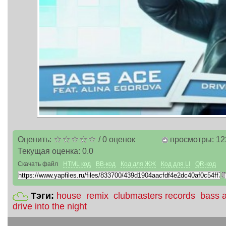
Оценить:
/
0
оценок
просмотры: 12
Текущая оценка:
0.0
Скачать файл
HTML код
BB-код
Код для ЖЖ
Код для LI
QR-код
Тэги:
house
remix
clubmasters records
bass 
drive into the night