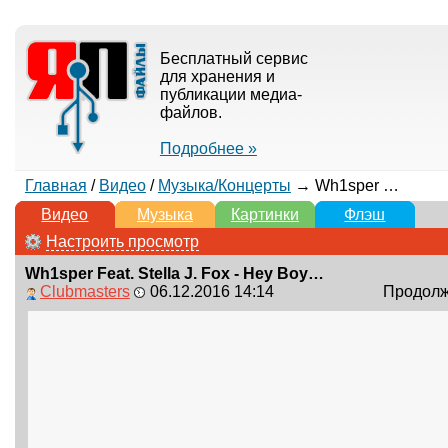
Бесплатный сервис
для хранения и
публикации медиа-
файлов.
Подробнее »
Главная
/
Видео
/
Музыка/Концерты
→ Wh1sper Feat. Stella J. Fox - Hey Boy [Clubmasters Records]
Видео
Музыка
Картинки
Флэш
Настроить просмотр
Wh1sper Feat. Stella J. Fox - Hey Boy [Clubmasters Records]
Clubmasters
06.12.2016 14:14
Продолжи