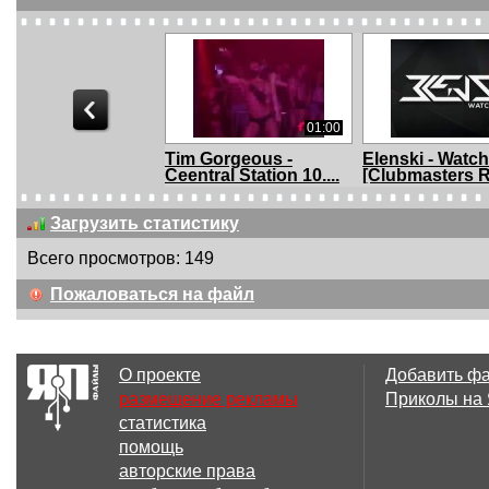
01:00
Tim Gorgeous -
Elenski - Watch
Ceentral Station 10....
[Clubmasters Re
Загрузить статистику
Всего просмотров: 149
03:38
Пожаловаться на файл
Bass Ace Feat. Alina
Max Delmar - R
Egorova - Пите...
[Clubmasters ..
О проекте
Добавить ф
размещение рекламы
Приколы на
статистика
10:09
помощь
Alex SPB Feat Di
Owen Star Feat.
авторские права
Land - I'm Cal...
Land - Free Your