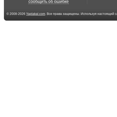
сообщить об ошибке
© 2008-2026
Yaplakal.com
. Все права защищены. Используя настоящий с
соглашения
.
03:42
Pink - Just Like Fire
Bass Ace - Wa
(Tim Gorgeous...
to Know You [C.
02:51
Oleg Romashkin &
Bass Ace - I W
Fairy Tale - T...
Body [Clubma..
03:31
Tatiana Zybina -
Eva Simons - B
Finally [Clubmaste...
(Tim Gorgeous.