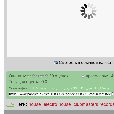
Смотреть в обычном качестве
Оценить:
/
0
оценок
просмотры: 14
Текущая оценка:
0.0
Скачать файл
HTML код
BB-код
Код для ЖЖ
Код для LI
QR-код
Тэги:
house
electro house
clubmasters record