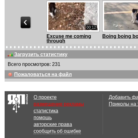
00:12
Excuse me coming
Boing boing b
through
Загрузить статистику
Всего просмотров: 231
00:18
Пожаловаться на файл
Кошка с котенком
ковшик_котож
идут по трубе
О проекте
Добавить ф
размещение рекламы
Приколы на
статистика
00:28
помощь
Рыбак
Котёнок уезжа
авторские права
сообщить об ошибке