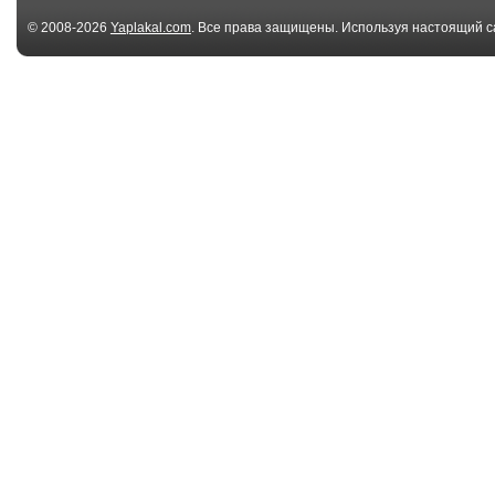
© 2008-2026
Yaplakal.com
. Все права защищены. Используя настоящий с
соглашения
.
00:09
Кот ненавидит
Кот Граф и Ко
бананы
00:26
Кот
котейка
02:03
Кот атакует черепаху
Кот кричит НЕ
/ Cat attacks ...
перед купани