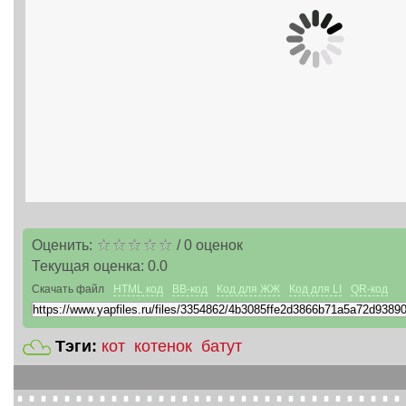
Оценить:
/
0
оценок
Текущая оценка:
0.0
Скачать файл
HTML код
BB-код
Код для ЖЖ
Код для LI
QR-код
Тэги:
кот
котенок
батут