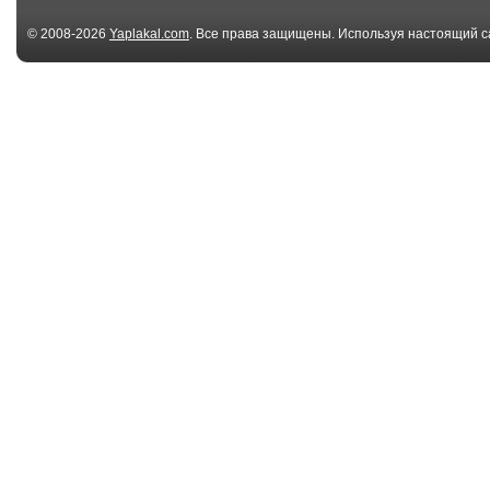
© 2008-2026
Yaplakal.com
. Все права защищены. Используя настоящий с
соглашения
.
00:10
Надень шапочку!
Лёг в дрейф
01:11
Котэ плавает
Как правильн
надеть шапоч
пл...
01:25
Киса моется
Вот как одева
эти шапочки