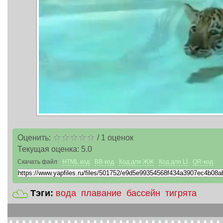
Оценить:
/
1
оценок
Текущая оценка:
5.0
Скачать файл
HTML код
BB-код
Код для ЖЖ
Код для LI
QR-код
Тэги:
вода
плавание
бассейн
тигрята