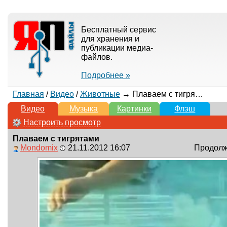
Бесплатный сервис
для хранения и
публикации медиа-
файлов.
Подробнее »
Главная
/
Видео
/
Животные
→ Плаваем с тигрятами
Видео
Музыка
Картинки
Флэш
Настроить просмотр
Плаваем с тигрятами
Mondomix
21.11.2012 16:07
Продолжи