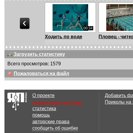
00:34
Ходить по воде
Пловец - чите
Загрузить статистику
Всего просмотров: 1579
00:37
Пожаловаться на файл
Бассейн
Bouncy Booty
Underwater Kat
О проекте
Добавить ф
размещение рекламы
Приколы на
статистика
01:57
помощь
Медведи забрались
БАССЕЙН В
авторские права
в бассейн
КВАРТИРЕ
сообщить об ошибке