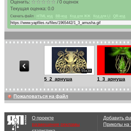
Оценить:
/
0
оценок
Текущая оценка:
0.0
Скачать файл
HTML код
BB-код
Код для ЖЖ
Код для LI
QR-код
85x59
55x38
_арнуша
5_2_арнуша
1_3_арнуша
Пожаловаться на файл
136x123
45x52
О проекте
Добавить ф
_арнуша
28_4
18_3
размещение рекламы
Приколы на
статистика