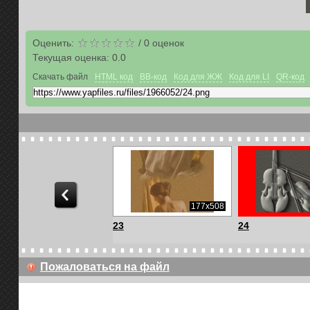
Оценить:
/
0
оценок
Текущая оценка:
0.0
Скачать файл
HTML код
BB-код
Код для ЖЖ
Код для LI
QR-код
181x308
177x508
23
24
Пожаловаться на файл
153x69
375x460