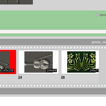
про
декор_за
145x158
104x69
145x73
24
26
960x531
350x511
561x720