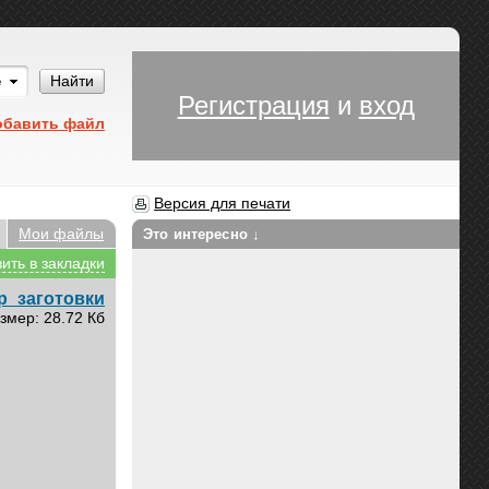
Им
Найти
Регистрация
и
вход
обавить файл
Версия для печати
Мои файлы
Это интересно ↓
ить в закладки
р_заготовки
змер: 28.72 Кб