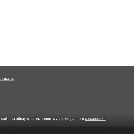
2
2
373x600
219x500
680x252
23
27
Плакалъ
600x326
700x700
640x800
58
60
 сайт, вы обязуетесь выполнять условия данного
соглашения
.
446x550
464x550
464x550
34
35