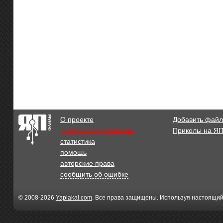
_2
1
1
690x600
600x700
20
22
О проекте
Добавить файл
размещение рекламы
Приколы на Я
1280x845
800x477
статистика
57
59
помощь
авторские права
сообщить об ошибке
© 2008-2026
Yaplakal.com
. Все права защищены. Используя настоящий
532x440
532x440
39
1_1