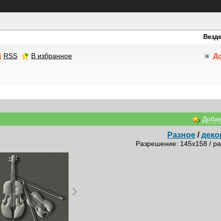
RSS
В избранное
Д
Добав
Разное
/
деко
Разрешение: 145x158 / ра