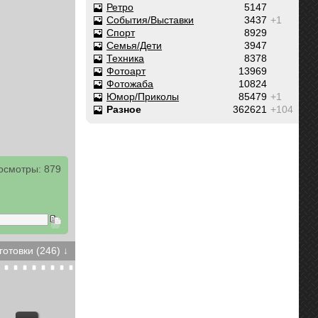
Ретро
5147
События/Выставки
3437
+1
Спорт
8929
Семья/Дети
3947
Техника
8378
Фотоарт
13969
Фотожаба
10824
Юмор/Приколы
85479
+1
Разное
362621
+104
осмотры: 879
готовки (246) ↓