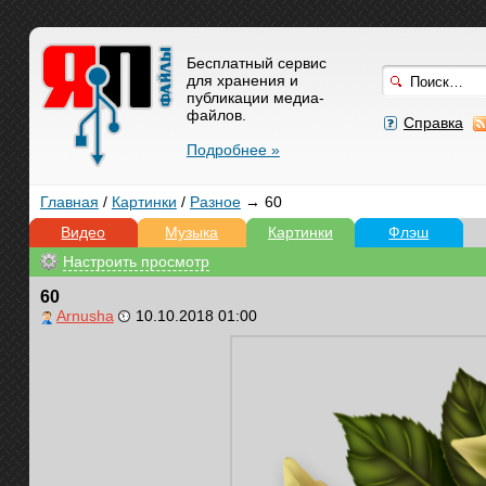
Бесплатный сервис
для хранения и
публикации медиа-
файлов.
Справка
Подробнее »
Главная
/
Картинки
/
Разное
→ 60
Видео
Музыка
Картинки
Флэш
Настроить просмотр
60
Arnusha
10.10.2018 01:00