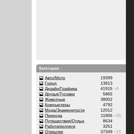
Категории ↓
Авто/Мото
19399
Город
13813
Дизайн/Графика
41915
+8
Друзья/Тусовки
5865
Животные
38002
Компьютеры
4792
Мода/Знаменитости
12012
Природа
11806
+35
Путешествия/Отдых
8634
Работа/коллеги
3251
Открытки
37349
+15