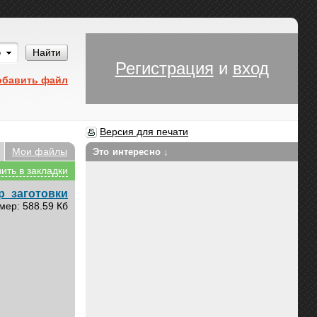
Им
Найти
Регистрация
и
вход
обавить файл
Версия для печати
Мои файлы
Это интересно ↓
ить в закладки
р_заготовки
мер: 588.59 Кб