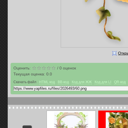
Откр
Оценить:
/
0
оценок
Текущая оценка:
0.0
Скачать файл
HTML код
BB-код
Код для ЖЖ
Код для LI
QR-код