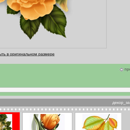
ыть в оригинальном размере
пр
декор_за