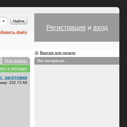
Им
Найти
Регистрация
и
вход
обавить файл
Версия для печати
Мои файлы
Это интересно ↓
ить в закладки
р_заготовки
мер: 232.73 Кб