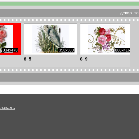
декор_за
334x470
358x500
800x416
8_5
8_9
Плакалъ