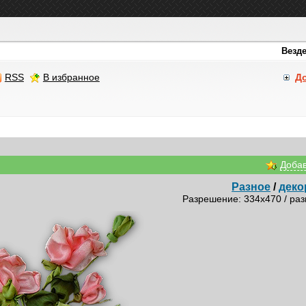
RSS
В избранное
Д
Добав
Разное
/
деко
Разрешение: 334x470 / раз