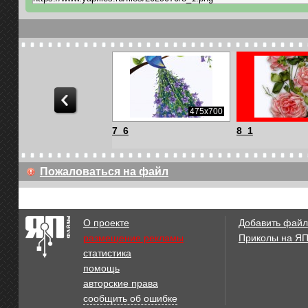
395x417
475x700
4
7_6
8_1
Пожаловаться на файл
О проекте
Добавить файл
размещение рекламы
Приколы на Я
статистика
помощь
авторские права
сообщить об ошибке