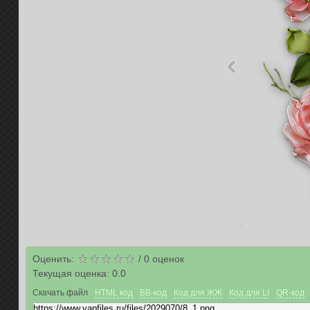
Оценить:
/
0
оценок
Текущая оценка:
0.0
Скачать файл
HTML код
BB-код
Код для ЖЖ
Код для LI
QR-код