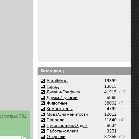
Категории ↓
Авто/Мото
19399
Город
13813
Дизайн/Графика
41915
+17
Друзья/Тусовки
5865
Животные
38002
+7
Компьютеры
4792
Мода/Знаменитости
12012
осмотры: 782
Природа
11840
+42
Путешествия/Отдых
8634
Работа/коллеги
3251
Открытки
37355
+18