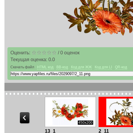
Оценить:
/
0
оценок
Текущая оценка:
0.0
Скачать файл
HTML код
BB-код
Код для ЖЖ
Код для LI
QR-код
600x228
450x200
7
13_1
2_11