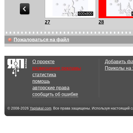
800x600
600x800
27
28
Пожаловаться на файл
О проекте
Добавить ф
размещение рекламы
Приколы на
статистика
помощь
авторские права
сообщить об ошибке
© 2008-2026
Yaplakal.com
. Все права защищены. Используя настоящий с
соглашения
.