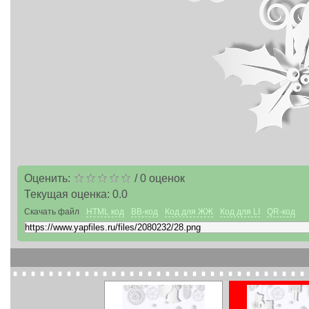
Оценить:
/
0
оценок
Текущая оценка:
0.0
Скачать файл
HTML код
BB-код
Код для ЖЖ
Код для LI
QR-код