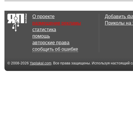
715x224
546x93
О проекте
Добавить ф
29
30
размещение рекламы
Приколы на
статистика
помощь
авторские права
сообщить об ошибке
© 2008-2026
Yaplakal.com
. Все права защищены. Используя настоящий с
соглашения
.