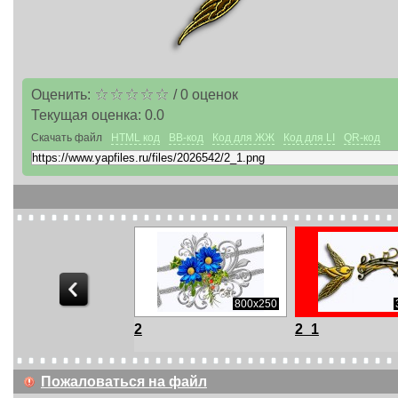
Оценить:
/
0
оценок
Текущая оценка:
0.0
Скачать файл
HTML код
BB-код
Код для ЖЖ
Код для LI
QR-код
600x221
800x250
2
2_1
Пожаловаться на файл