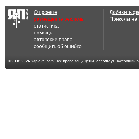
О проекте
Добавить ф
размещение рекламы
Приколы на
статистика
помощь
авторские права
сообщить об ошибке
© 2008-2026
Yaplakal.com
. Все права защищены. Используя настоящий с
соглашения
.