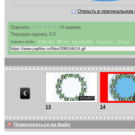
Открыть в оригинальном
Оценить:
/
0
оценок
Текущая оценка:
0.0
Скачать файл
HTML код
BB-код
Код для ЖЖ
Код для LI
QR-код
650x633
800x800
13
14
Пожаловаться на файл